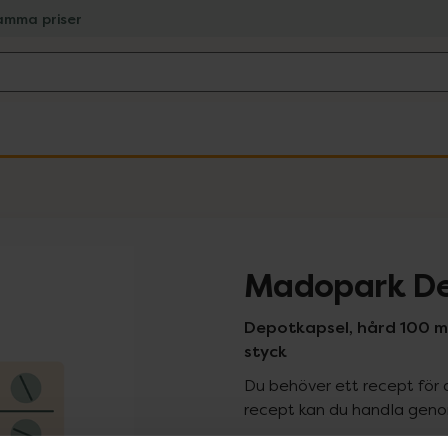
amma priser
Madopark D
Depotkapsel, hård 100 
styck
Du behöver ett recept för 
recept kan du handla genom