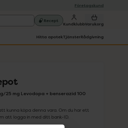
Företagskund
Recept
Kundklubb
Varukorg
Hitta apotek
Tjänster
Rådgivning
epot
mg/25 mg Levodopa + benserazid 100
att kunna köpa denna vara. Om du har ett
 att logga in med ditt bank-ID.