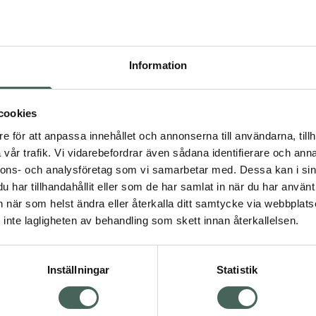
Pr
Högkos
244
Information
Dölj
I a
cookies
dning.
e för att anpassa innehållet och annonserna till användarna, tillh
Kö
vår trafik. Vi vidarebefordrar även sådana identifierare och anna
nnons- och analysföretag som vi samarbetar med. Dessa kan i sin
har tillhandahållit eller som de har samlat in när du har använt 
Aktuella erbjudanden
an när som helst ändra eller återkalla ditt samtycke via webbplats
Visa
inte lagligheten av behandling som skett innan återkallelsen.
Inställningar
Statistik
Kundservice
Om re