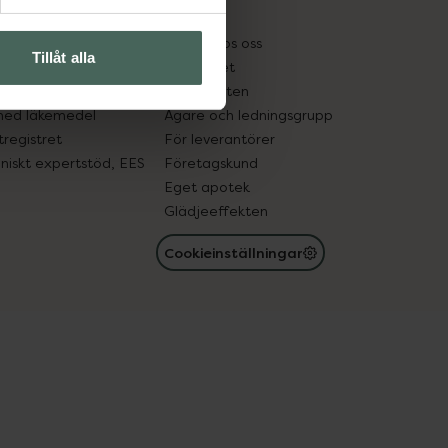
kter
Pressrum
tnadsskyddet
Jobba hos oss
Tillåt alla
edelsutbyte
Hållbarhet
in gammal medicin
Samarbeten
med läkemedel
Ägare och ledningsgrupp
registret
För leverantörer
oniskt expertstöd, EES
Företagskund
Eget apotek
Glädjeeffekten
Cookieinställningar