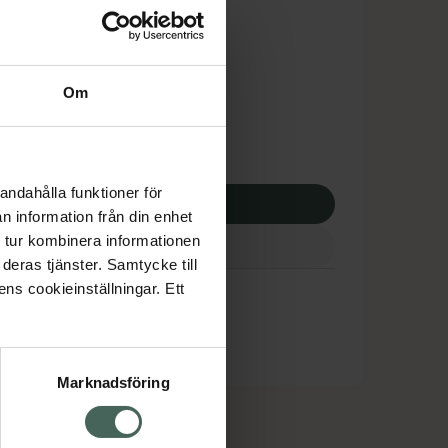
is med recept
tnadsskyddet gäller
,35 kr
Om
potek:
244,35 kr
andahålla funktioner för
p via ditt recept
n information från din enhet
 tur kombinera informationen
deras tjänster. Samtycke till
ens cookieinställningar. Ett
Marknadsföring
cept och läkemedel
Om oss