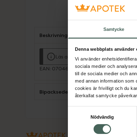
Samtycke
Beskrivning
Denna webbplats använder 
Läs alltid bipacksedeln innan använ
Vi använder enhetsidentifierar
sociala medier och analysera 
EAN:
07046260550209
till de sociala medier och a
med annan information som du 
cookies är frivilligt och du k
Bipacksedel från FASS
återkallat samtycke påverkar 
Samtyckesval
Nödvändig