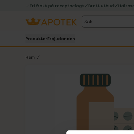
Fri frakt på receptbelagt
Brett utbud
Hälsos
Sök
Produkter
Erbjudanden
Hem
Hoppa över Lista
Lista: . Innehåller 1 objekt.