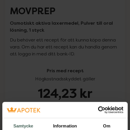
MOVPREP
Osmotiskt aktiva laxermedel, Pulver till oral
lösning, 1 styck
Du behöver ett recept för att kunna köpa denna
vara. Om du har ett recept kan du handla genom
att logga in med ditt bank-ID.
Pris med recept
Högkostnadsskyddet gäller
124,23 kr
I apotek:
124,23 kr
Köp via ditt recept
Samtycke
Information
Om