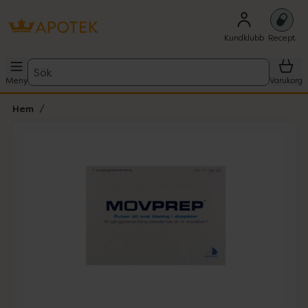
Kundklubb
Recept
Sök
Meny
Varukorg
Hem
Hoppa över Lista
Lista: . Innehåller 1 objekt.