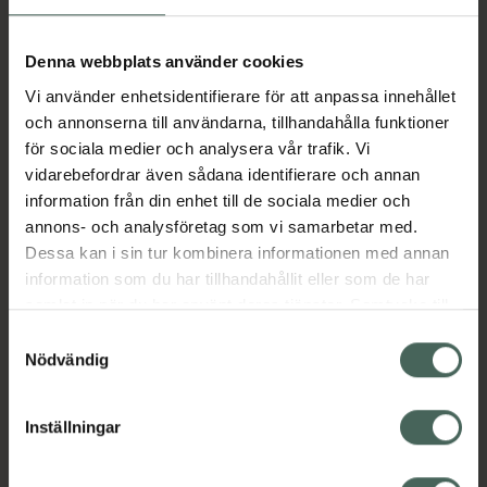
Aktuella erbjudanden
Denna webbplats använder cookies
Vi använder enhetsidentifierare för att anpassa innehållet
Beskrivning
Dölj
och annonserna till användarna, tillhandahålla funktioner
för sociala medier och analysera vår trafik. Vi
vidarebefordrar även sådana identifierare och annan
Läs alltid bipacksedeln innan
information från din enhet till de sociala medier och
användning.
annons- och analysföretag som vi samarbetar med.
EAN:
05012748402256
Dessa kan i sin tur kombinera informationen med annan
information som du har tillhandahållit eller som de har
samlat in när du har använt deras tjänster. Samtycke till
cookies är frivilligt och du kan när som helst ändra eller
Bipacksedel från FASS
Visa
Samtyckesval
återkalla ditt samtycke via webbplatsens
Nödvändig
cookieinställningar. Ett återkallat samtycke påverkar inte
lagligheten av behandling som skett innan återkallelsen.
Inställningar
Kronans Apotek finns här för dig. Du hittar oss från Skåne i