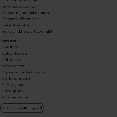
Läkemedelsutbyte
Lämna in gammal medicin
Resa med läkemedel
Receptregistret
Elektroniskt expertstöd, EES
Om oss
Pressrum
Jobba hos oss
Hållbarhet
Samarbeten
Ägare och ledningsgrupp
För leverantörer
Företagskund
Eget apotek
Glädjeeffekten
Cookieinställningar