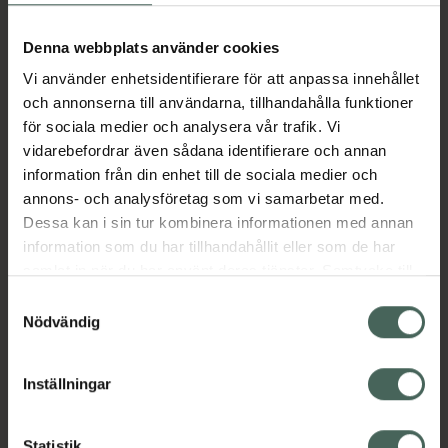
Aktuella erbjudanden
Denna webbplats använder cookies
Vi använder enhetsidentifierare för att anpassa innehållet
Beskrivning
Dölj
och annonserna till användarna, tillhandahålla funktioner
för sociala medier och analysera vår trafik. Vi
vidarebefordrar även sådana identifierare och annan
Läs alltid bipacksedeln innan
information från din enhet till de sociala medier och
användning.
annons- och analysföretag som vi samarbetar med.
EAN:
05712440011168
Dessa kan i sin tur kombinera informationen med annan
information som du har tillhandahållit eller som de har
samlat in när du har använt deras tjänster. Samtycke till
Bipacksedel från FASS
Visa
cookies är frivilligt och du kan när som helst ändra eller
Samtyckesval
återkalla ditt samtycke via webbplatsens
Nödvändig
cookieinställningar. Ett återkallat samtycke påverkar inte
lagligheten av behandling som skett innan återkallelsen.
Inställningar
Kronans Apotek finns här för dig. Du hittar oss från Skåne i
Statistik