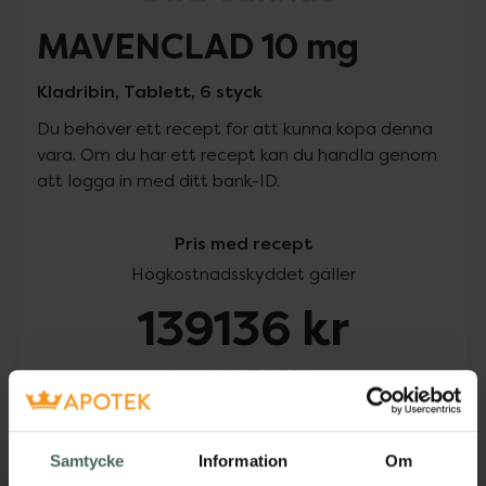
MAVENCLAD 10 mg
Kladribin, Tablett, 6 styck
Du behöver ett recept för att kunna köpa denna
vara. Om du har ett recept kan du handla genom
att logga in med ditt bank-ID.
Pris med recept
Högkostnadsskyddet gäller
139136 kr
I apotek:
139136 kr
Köp via ditt recept
Samtycke
Information
Om