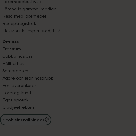
Läkemedelsutbyte
Lämna in gammal medicin
Resa med läkemedel
Receptregistret
Elektroniskt expertstöd, EES
Om oss
Pressrum
Jobba hos oss
Hållbarhet
Samarbeten
Ägare och ledningsgrupp
För leverantörer
Företagskund
Eget apotek
Glädjeeffekten
Cookieinställningar