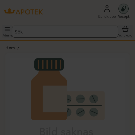
Kundklubb
Recept
Sök
Meny
Varukorg
Hem
Hoppa över Lista
Lista: . Innehåller 1 objekt.