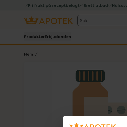
Fri frakt på receptbelagt
Brett utbud
Hälsos
Sök
Produkter
Erbjudanden
Hem
Hoppa över Lista
Lista: . Innehåller 1 objekt.