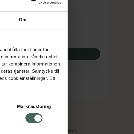
tnadsskyddet gäller
0,83 kr
Om
potek:
7980,83 kr
andahålla funktioner för
p via ditt recept
n information från din enhet
 tur kombinera informationen
deras tjänster. Samtycke till
ens cookieinställningar. Ett
Marknadsföring
cept och läkemedel
Om oss
kter
Pressrum
tnadsskyddet
Jobba hos oss