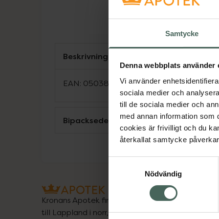
Samtycke
Beskrivning
Denna webbplats använder 
Vi använder enhetsidentifierar
EAN:
05038256002771
sociala medier och analysera 
till de sociala medier och a
med annan information som du 
Bipacksedel från FASS
cookies är frivilligt och du k
återkallat samtycke påverkar 
Samtyckesval
Nödvändig
Kronans Apotek finns här för dig. Du hittar oss fr
till Lappland i norr, och online i mobilen och på d