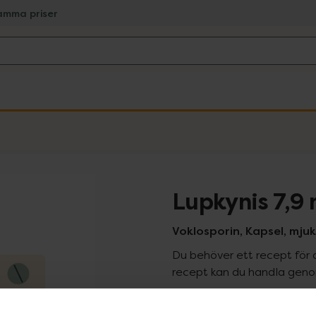
amma priser
Lupkynis 7,9
Voklosporin, Kapsel, mju
Du behöver ett recept för 
recept kan du handla genom
Pr