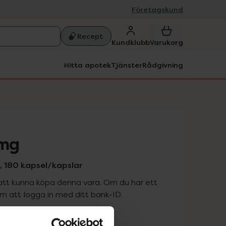
Företagskund
Recept
Kundklubb
Varukorg
Hitta apotek
Tjänster
Rådgivning
 mg
k, 180 kapsel/kapslar
att kunna köpa denna vara. Om du har ett
 att logga in med ditt bank-ID.
is med recept