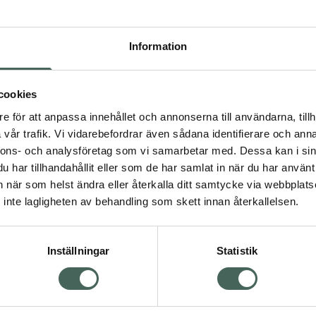
Högkos
798
Information
Dölj
I a
cookies
e för att anpassa innehållet och annonserna till användarna, tillh
Kö
vår trafik. Vi vidarebefordrar även sådana identifierare och anna
nnons- och analysföretag som vi samarbetar med. Dessa kan i sin
har tillhandahållit eller som de har samlat in när du har använt 
Visa
Aktuella erbjudanden
an när som helst ändra eller återkalla ditt samtycke via webbplats
inte lagligheten av behandling som skett innan återkallelsen.
Inställningar
Statistik
Kundservice
Om re
ån Skåne i syd
Kontakta oss
Fullma
atorn.
Vanliga frågor
Högkos