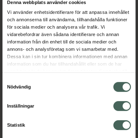
För att uppnå bästa effekt rekommenderas
Denna webbplats använder cookies
kontinuerlig användning under 2–4 veckor.
Vi använder enhetsidentifierare för att anpassa innehållet
Lunixen är avsett för vuxna och ungdomar
och annonserna till användarna, tillhandahålla funktioner
över 12 år. Det är viktigt att läsa bipacksedeln
för sociala medier och analysera vår trafik. Vi
noggrant före användning och att rådgöra
vidarebefordrar även sådana identifierare och annan
med läkare eller apotekspersonal om du är
information från din enhet till de sociala medier och
osäker på hur du ska använda läkemedlet.
annons- och analysföretag som vi samarbetar med.
Jämförpris
7,68 kr
/
st
Dessa kan i sin tur kombinera informationen med annan
EAN:
07090036440065
information som du har tillhandahållit eller som de har
samlat in när du har använt deras tjänster. Samtycke till
Kategorier:
cookies är frivilligt och du kan när som helst ändra eller
Samtyckesval
Insomningsbesvär
Sömn, stress och oro
återkalla ditt samtycke via webbplatsens
Nödvändig
cookieinställningar. Ett återkallat samtycke påverkar inte
lagligheten av behandling som skett innan återkallelsen.
Innehåll
Visa
Inställningar
Instruktioner
Visa
Statistik