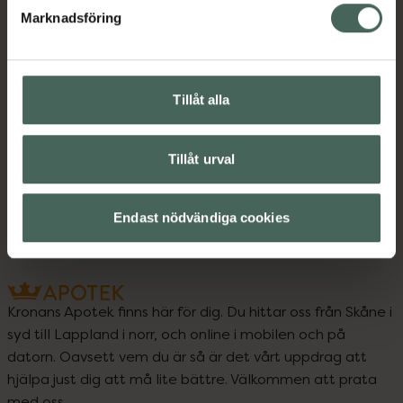
Marknadsföring
Bipacksedel från FASS
Visa
Tillåt alla
Upptäck flera produkter inom
Insomningsbesvär
Tillåt urval
Sömn, stress och oro
Endast nödvändiga cookies
Kronans Apotek finns här för dig. Du hittar oss från Skåne i
syd till Lappland i norr, och online i mobilen och på
datorn. Oavsett vem du är så är det vårt uppdrag att
hjälpa just dig att må lite bättre. Välkommen att prata
med oss.