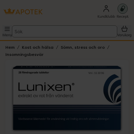
Kundklubb
Recept
Sök
Meny
Varukorg
Hem
Kost och hälsa
Sömn, stress och oro
Insomningsbesvär
Hoppa över Lista
Lista: . Innehåller 1 objekt.