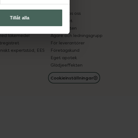
kter
Pressrum
tnadsskyddet
Jobba hos oss
Tillåt alla
edelsutbyte
Hållbarhet
in gammal medicin
Samarbeten
med läkemedel
Ägare och ledningsgrupp
registret
För leverantörer
oniskt expertstöd, EES
Företagskund
Eget apotek
Glädjeeffekten
Cookieinställningar