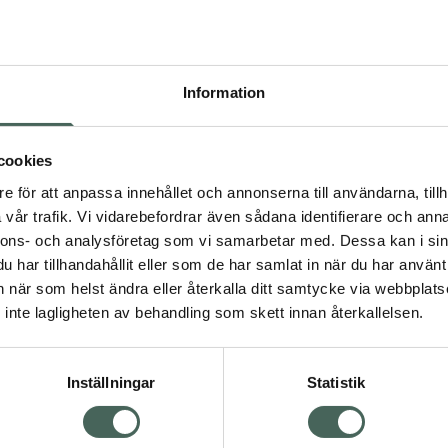
recept kan du handla genom
Pr
Högkos
Information
Dölj
208
cookies
dning.
e för att anpassa innehållet och annonserna till användarna, tillh
I a
vår trafik. Vi vidarebefordrar även sådana identifierare och anna
nnons- och analysföretag som vi samarbetar med. Dessa kan i sin
Kö
har tillhandahållit eller som de har samlat in när du har använt 
an när som helst ändra eller återkalla ditt samtycke via webbplats
Visa
inte lagligheten av behandling som skett innan återkallelsen.
Aktuella erbjudanden
Inställningar
Statistik
Kundservice
Om re