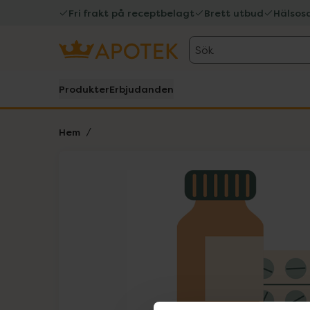
Fri frakt på receptbelagt
Brett utbud
Hälsos
Sök
Produkter
Erbjudanden
Hem
Hoppa över Lista
Lista: . Innehåller 1 objekt.