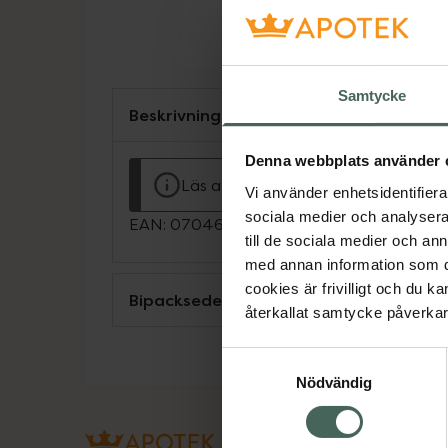
Samtycke
Beskrivning
Denna webbplats använder 
Läs alltid bipacksedeln innan använ
Vi använder enhetsidentifierar
sociala medier och analysera 
EAN:
07046260743311
till de sociala medier och a
med annan information som du 
cookies är frivilligt och du k
Bipacksedel från FASS
återkallat samtycke påverkar 
Samtyckesval
Nödvändig