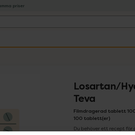
amma priser
Losartan/Hyd
Teva
Filmdragerad tablett 10
100 tablett(er)
Du behöver ett recept för 