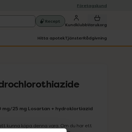
Företagskund
Recept
Kundklubb
Varukorg
Hitta apotek
Tjänster
Rådgivning
rochlorothiazide
0 mg/25 mg Losartan + hydroklortiazid
att kunna köpa denna vara. Om du har ett