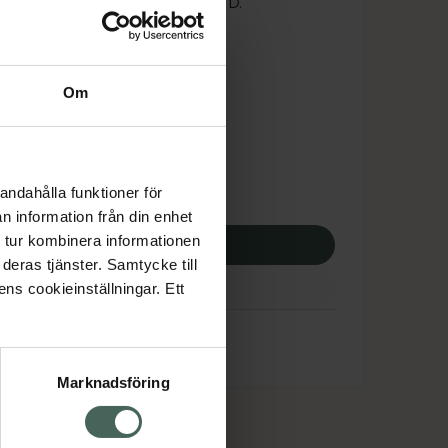
 att logga in med ditt bank-ID.
is med recept
tnadsskyddet gäller
Om
,49 kr
andahålla funktioner för
potek:
208,49 kr
n information från din enhet
 tur kombinera informationen
p via ditt recept
deras tjänster. Samtycke till
ens cookieinställningar. Ett
Marknadsföring
cept och läkemedel
Om oss