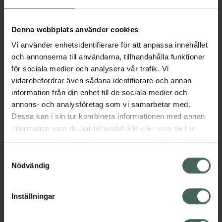
Aktuella erbjudanden
Denna webbplats använder cookies
Vi använder enhetsidentifierare för att anpassa innehållet
Beskrivning
Dölj
och annonserna till användarna, tillhandahålla funktioner
för sociala medier och analysera vår trafik. Vi
vidarebefordrar även sådana identifierare och annan
Läs alltid bipacksedeln innan
information från din enhet till de sociala medier och
användning.
annons- och analysföretag som vi samarbetar med.
Dessa kan i sin tur kombinera informationen med annan
EAN:
07046261272407
information som du har tillhandahållit eller som de har
samlat in när du har använt deras tjänster. Samtycke till
cookies är frivilligt och du kan när som helst ändra eller
Bipacksedel från FASS
Visa
Samtyckesval
återkalla ditt samtycke via webbplatsens
Nödvändig
cookieinställningar. Ett återkallat samtycke påverkar inte
lagligheten av behandling som skett innan återkallelsen.
Inställningar