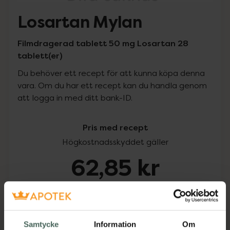
Losartan Mylan
Filmdragerad tablett 50 mg Losartan 28
tablett(er)
Du behöver ett recept för att kunna köpa denna
vara. Om du har ett recept kan du handla genom
att logga in med ditt bank-ID.
Pris med recept
Högkostnadsskyddet gäller
62,85 kr
I apotek:
62,85 kr
Köp via ditt recept
Samtycke
Information
Om