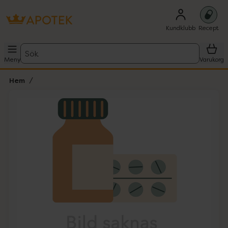
Kundklubb
Recept
Sök
Meny
Varukorg
Hem
Hoppa över Lista
Lista: . Innehåller 1 objekt.