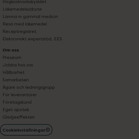
Högkostnadsskyddet
Läkemedelsutbyte
Lämna in gammal medicin
Resa med läkemedel
Receptregistret
Elektroniskt expertstöd, EES
Om oss
Pressrum
Jobba hos oss
Hållbarhet
Samarbeten
Ägare och ledningsgrupp
För leverantörer
Företagskund
Eget apotek
Glädjeeffekten
Cookieinställningar