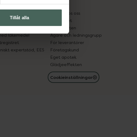
kter
Pressrum
tnadsskyddet
Jobba hos oss
Tillåt alla
edelsutbyte
Hållbarhet
in gammal medicin
Samarbeten
med läkemedel
Ägare och ledningsgrupp
registret
För leverantörer
oniskt expertstöd, EES
Företagskund
Eget apotek
Glädjeeffekten
Cookieinställningar