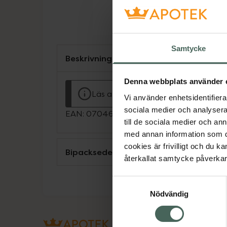
Samtycke
Beskrivning
Denna webbplats använder 
Läs alltid bipacksedeln innan använ
Vi använder enhetsidentifierar
sociala medier och analysera 
EAN:
07046265196310
till de sociala medier och a
med annan information som du 
cookies är frivilligt och du k
Bipacksedel från FASS
återkallat samtycke påverkar 
Samtyckesval
Nödvändig