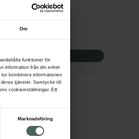
tnadsskyddet gäller
,34 kr
Om
potek:
265,34 kr
p via ditt recept
andahålla funktioner för
n information från din enhet
 tur kombinera informationen
deras tjänster. Samtycke till
ens cookieinställningar. Ett
Marknadsföring
cept och läkemedel
Om oss