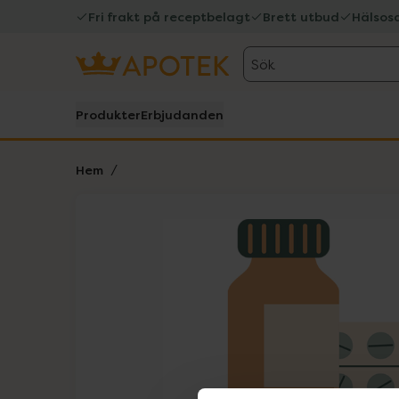
Fri frakt på receptbelagt
Brett utbud
Hälsos
Sök
Produkter
Erbjudanden
Hem
Hoppa över Lista
Lista: . Innehåller 1 objekt.