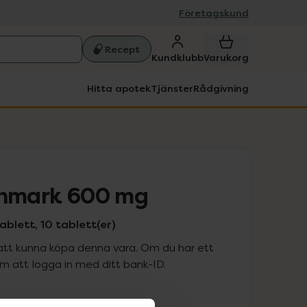
Företagskund
Recept
Kundklubb
Varukorg
Hitta apotek
Tjänster
Rådgivning
enmark 600 mg
ablett, 10 tablett(er)
att kunna köpa denna vara. Om du har ett
 att logga in med ditt bank-ID.
is med recept