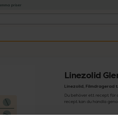
amma priser
Linezolid Gl
Linezolid, Filmdragerad t
Du behöver ett recept för 
recept kan du handla genom
Pr