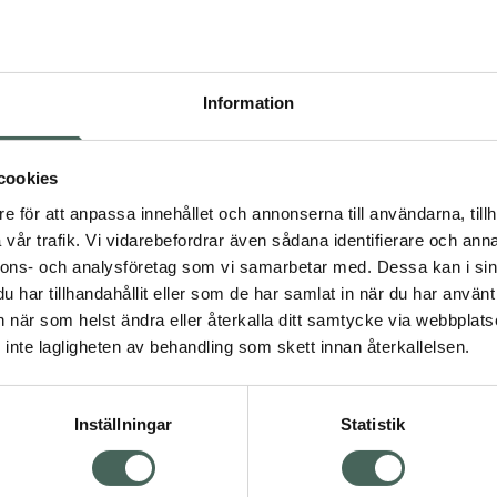
Högkos
265
Information
Dölj
I a
cookies
Kö
dning.
e för att anpassa innehållet och annonserna till användarna, tillh
vår trafik. Vi vidarebefordrar även sådana identifierare och anna
nnons- och analysföretag som vi samarbetar med. Dessa kan i sin
Aktuella erbjudanden
har tillhandahållit eller som de har samlat in när du har använt 
an när som helst ändra eller återkalla ditt samtycke via webbplats
Visa
inte lagligheten av behandling som skett innan återkallelsen.
Inställningar
Statistik
Kundservice
Om re