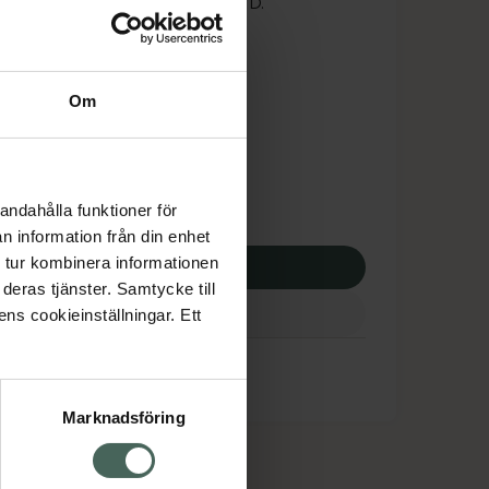
 att logga in med ditt bank-ID.
is med recept
tnadsskyddet gäller
Om
,78 kr
andahålla funktioner för
potek:
800,78 kr
n information från din enhet
 tur kombinera informationen
p via ditt recept
deras tjänster. Samtycke till
ens cookieinställningar. Ett
Marknadsföring
cept och läkemedel
Om oss