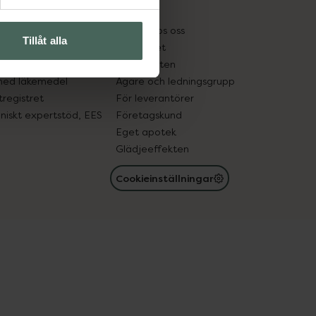
kter
Pressrum
tnadsskyddet
Jobba hos oss
Tillåt alla
edelsutbyte
Hållbarhet
in gammal medicin
Samarbeten
med läkemedel
Ägare och ledningsgrupp
registret
För leverantörer
oniskt expertstöd, EES
Företagskund
Eget apotek
Glädjeeffekten
Cookieinställningar