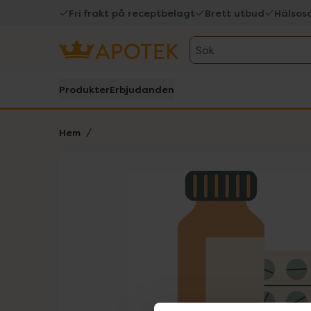
Fri frakt på receptbelagt
Brett utbud
Hälsos
Sök
Produkter
Erbjudanden
Hem
Hoppa över Lista
Lista: . Innehåller 1 objekt.