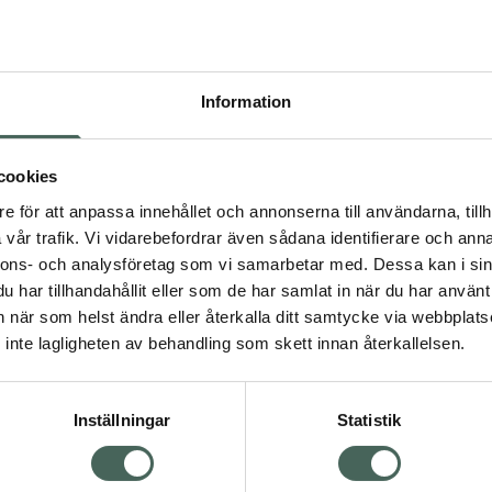
recept kan du handla genom
Pr
Högkos
Information
Dölj
800
cookies
dning.
e för att anpassa innehållet och annonserna till användarna, tillh
I a
vår trafik. Vi vidarebefordrar även sådana identifierare och anna
nnons- och analysföretag som vi samarbetar med. Dessa kan i sin
Kö
har tillhandahållit eller som de har samlat in när du har använt 
an när som helst ändra eller återkalla ditt samtycke via webbplats
Visa
inte lagligheten av behandling som skett innan återkallelsen.
Aktuella erbjudanden
Inställningar
Statistik
Kundservice
Om re