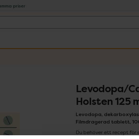
amma priser
Levodopa/C
Holsten 125
Levodopa, dekarboxyl
Filmdragerad tablett, 10
Du behöver ett recept för 