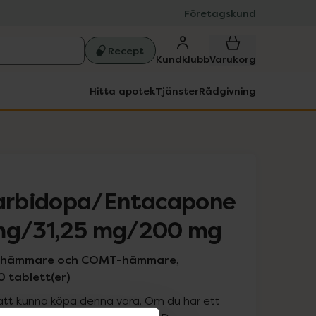
Företagskund
Recept
Kundklubb
Varukorg
Hitta apotek
Tjänster
Rådgivning
arbidopa/Entacapone
 mg/31,25 mg/200 mg
ashämmare och COMT-hämmare,
0 tablett(er)
att kunna köpa denna vara. Om du har ett