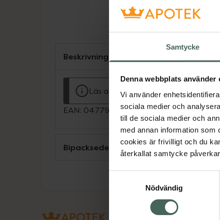
Samtycke
Beskrivning
Denna webbplats använder 
Läs alltid bipacksedeln innan använ
Vi använder enhetsidentifierar
sociala medier och analysera 
EAN:
04779028553060
till de sociala medier och a
med annan information som du 
cookies är frivilligt och du k
Bipacksedel från FASS
återkallat samtycke påverkar 
Samtyckesval
Nödvändig