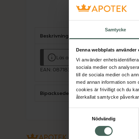
Samtycke
Beskrivning
Denna webbplats använder 
Läs alltid bipacksedeln innan använ
Vi använder enhetsidentifierar
sociala medier och analysera 
EAN:
08718309125226
till de sociala medier och a
med annan information som du 
cookies är frivilligt och du k
Bipacksedel från FASS
återkallat samtycke påverkar 
Samtyckesval
Nödvändig