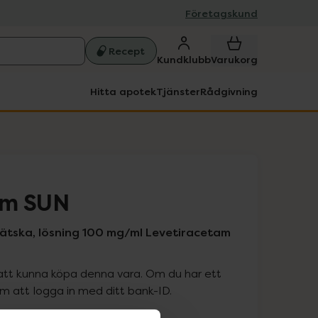
Företagskund
Recept
Kundklubb
Varukorg
Hitta apotek
Tjänster
Rådgivning
am SUN
svätska, lösning 100 mg/ml Levetiracetam
att kunna köpa denna vara. Om du har ett
 att logga in med ditt bank-ID.