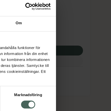
is med recept
dsskyddet gäller inte
76 kr
Om
apotek:
1076 kr
andahålla funktioner för
p via ditt recept
n information från din enhet
 tur kombinera informationen
deras tjänster. Samtycke till
ens cookieinställningar. Ett
Marknadsföring
cept och läkemedel
Om oss