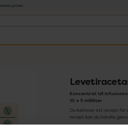
amma priser
Levetiracet
Koncentrat till infusion
10 x 5 milliliter
Du behöver ett recept för 
recept kan du handla genom