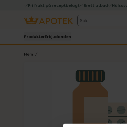
Fri frakt på receptbelagt
Brett utbud
Hälsos
Sök
Produkter
Erbjudanden
Hem
Hoppa över Lista
Lista: . Innehåller 1 objekt.