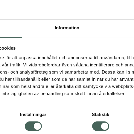
Pr
Högkostna
10
Information
Dölj
I 
cookies
dning.
e för att anpassa innehållet och annonserna till användarna, tillh
Kö
vår trafik. Vi vidarebefordrar även sådana identifierare och anna
nnons- och analysföretag som vi samarbetar med. Dessa kan i sin
har tillhandahållit eller som de har samlat in när du har använt 
Aktuella erbjudanden
an när som helst ändra eller återkalla ditt samtycke via webbplats
Visa
inte lagligheten av behandling som skett innan återkallelsen.
Inställningar
Statistik
Kundservice
Om re