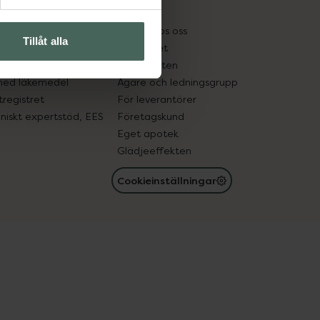
kter
Pressrum
tnadsskyddet
Jobba hos oss
Tillåt alla
edelsutbyte
Hållbarhet
in gammal medicin
Samarbeten
med läkemedel
Ägare och ledningsgrupp
registret
För leverantörer
oniskt expertstöd, EES
Företagskund
Eget apotek
Glädjeeffekten
Cookieinställningar