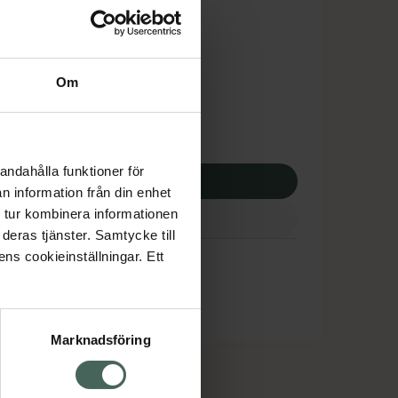
is med recept
tnadsskyddet gäller
,74 kr
Om
potek:
146,74 kr
andahålla funktioner för
p via ditt recept
n information från din enhet
 tur kombinera informationen
deras tjänster. Samtycke till
ens cookieinställningar. Ett
Marknadsföring
cept och läkemedel
Om oss