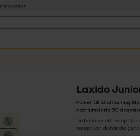
amma priser
Laxido Junio
Pulver till oral lösning 
natriumklorid 30 dospås
Du behöver ett recept för 
recept kan du handla genom