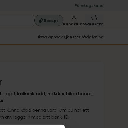
Företagskund
Recept
Kundklubb
Varukorg
Hitta apotek
Tjänster
Rådgivning
r
Makrogol, kaliumklorid, natriumbikarbonat,
ar
att kunna köpa denna vara. Om du har ett
 att logga in med ditt bank-ID.