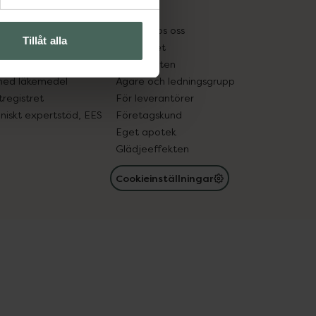
kter
Pressrum
tnadsskyddet
Jobba hos oss
Tillåt alla
edelsutbyte
Hållbarhet
in gammal medicin
Samarbeten
med läkemedel
Ägare och ledningsgrupp
registret
För leverantörer
oniskt expertstöd, EES
Företagskund
Eget apotek
Glädjeeffekten
Cookieinställningar