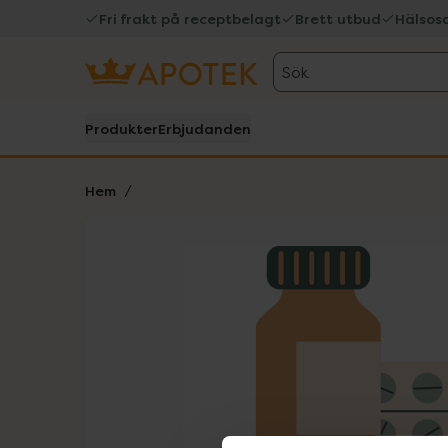
Fri frakt på receptbelagt
Brett utbud
Hälsos
Sök
Produkter
Erbjudanden
Hem
Hoppa över Lista
Lista: . Innehåller 1 objekt.