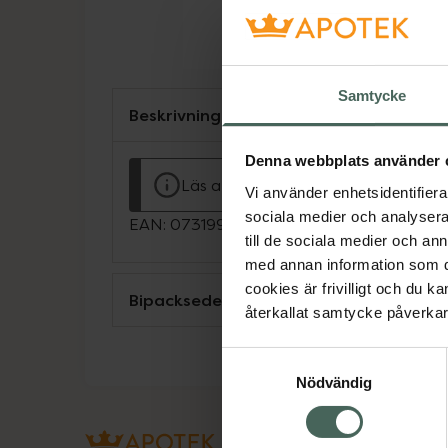
Samtycke
Beskrivning
Denna webbplats använder 
Läs alltid bipacksedeln innan använ
Vi använder enhetsidentifierar
sociala medier och analysera 
EAN:
07319900002711
till de sociala medier och a
med annan information som du 
cookies är frivilligt och du k
Bipacksedel från FASS
återkallat samtycke påverkar 
Samtyckesval
Nödvändig