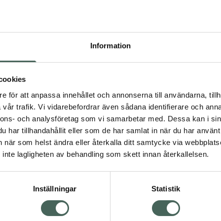
Pr
Högkos
146
Information
Dölj
I a
cookies
dning.
e för att anpassa innehållet och annonserna till användarna, tillh
Kö
vår trafik. Vi vidarebefordrar även sådana identifierare och anna
nnons- och analysföretag som vi samarbetar med. Dessa kan i sin
har tillhandahållit eller som de har samlat in när du har använt 
Aktuella erbjudanden
an när som helst ändra eller återkalla ditt samtycke via webbplats
Visa
inte lagligheten av behandling som skett innan återkallelsen.
Inställningar
Statistik
Kundservice
Om re