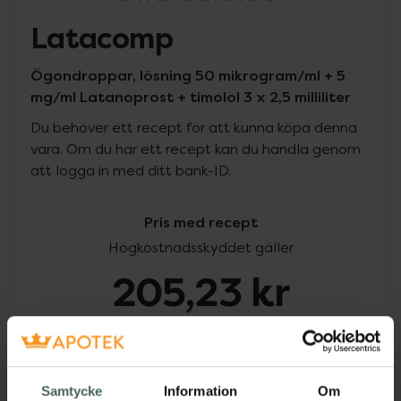
Latacomp
Ögondroppar, lösning 50 mikrogram/ml + 5
mg/ml Latanoprost + timolol 3 x 2,5 milliliter
Du behöver ett recept för att kunna köpa denna
vara. Om du har ett recept kan du handla genom
att logga in med ditt bank-ID.
Pris med recept
Högkostnadsskyddet gäller
205,23 kr
I apotek:
205,23 kr
Köp via ditt recept
Samtycke
Information
Om