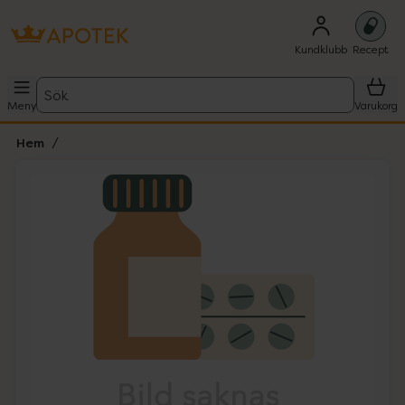
Kundklubb
Recept
Sök
Meny
Varukorg
Hem
Hoppa över Lista
Lista: . Innehåller 1 objekt.