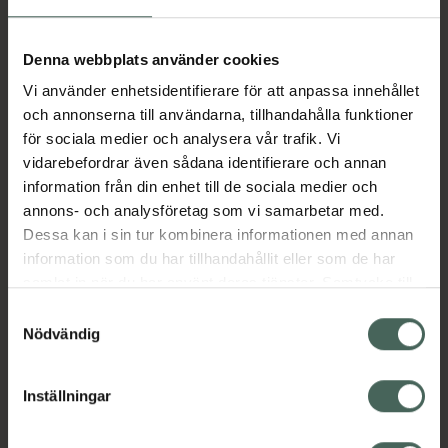
Aktuella erbjudanden
Denna webbplats använder cookies
Vi använder enhetsidentifierare för att anpassa innehållet
Beskrivning
Dölj
och annonserna till användarna, tillhandahålla funktioner
för sociala medier och analysera vår trafik. Vi
vidarebefordrar även sådana identifierare och annan
Läs alltid bipacksedeln innan
information från din enhet till de sociala medier och
användning.
annons- och analysföretag som vi samarbetar med.
Dessa kan i sin tur kombinera informationen med annan
EAN:
07046260835344
information som du har tillhandahållit eller som de har
samlat in när du har använt deras tjänster. Samtycke till
cookies är frivilligt och du kan när som helst ändra eller
Bipacksedel från FASS
Visa
Samtyckesval
återkalla ditt samtycke via webbplatsens
Nödvändig
cookieinställningar. Ett återkallat samtycke påverkar inte
lagligheten av behandling som skett innan återkallelsen.
Inställningar