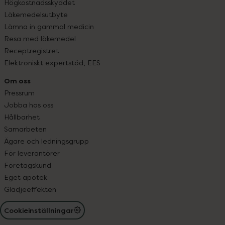
Högkostnadsskyddet
Läkemedelsutbyte
Lämna in gammal medicin
Resa med läkemedel
Receptregistret
Elektroniskt expertstöd, EES
Om oss
Pressrum
Jobba hos oss
Hållbarhet
Samarbeten
Ägare och ledningsgrupp
För leverantörer
Företagskund
Eget apotek
Glädjeeffekten
Cookieinställningar