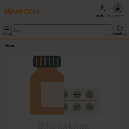
Kundklubb
Recept
Sök
Meny
Varukorg
Hem
Hoppa över Lista
Lista: . Innehåller 1 objekt.