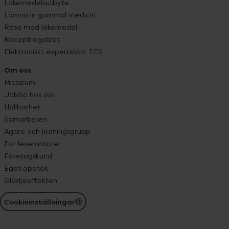
Läkemedelsutbyte
Lämna in gammal medicin
Resa med läkemedel
Receptregistret
Elektroniskt expertstöd, EES
Om oss
Pressrum
Jobba hos oss
Hållbarhet
Samarbeten
Ägare och ledningsgrupp
För leverantörer
Företagskund
Eget apotek
Glädjeeffekten
Cookieinställningar