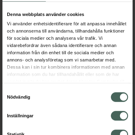
Aktuella erbjudanden
Denna webbplats använder cookies
Vi använder enhetsidentifierare för att anpassa innehållet
Beskrivning
Dölj
och annonserna till användarna, tillhandahålla funktioner
för sociala medier och analysera vår trafik. Vi
vidarebefordrar även sådana identifierare och annan
Läs alltid bipacksedeln innan
information från din enhet till de sociala medier och
användning.
annons- och analysföretag som vi samarbetar med.
EAN:
05060598255041
Dessa kan i sin tur kombinera informationen med annan
information som du har tillhandahållit eller som de har
samlat in när du har använt deras tjänster. Samtycke till
Bipacksedel från FASS
Visa
cookies är frivilligt och du kan när som helst ändra eller
Samtyckesval
återkalla ditt samtycke via webbplatsens
Nödvändig
cookieinställningar. Ett återkallat samtycke påverkar inte
lagligheten av behandling som skett innan återkallelsen.
Inställningar
Kronans Apotek finns här för dig. Du hittar oss från Skåne i
Statistik