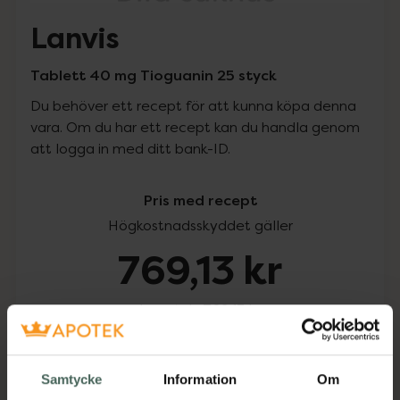
Lanvis
Tablett 40 mg Tioguanin 25 styck
Du behöver ett recept för att kunna köpa denna
vara. Om du har ett recept kan du handla genom
att logga in med ditt bank-ID.
Pris med recept
Högkostnadsskyddet gäller
769,13 kr
I apotek:
769,13 kr
Köp via ditt recept
Samtycke
Information
Om