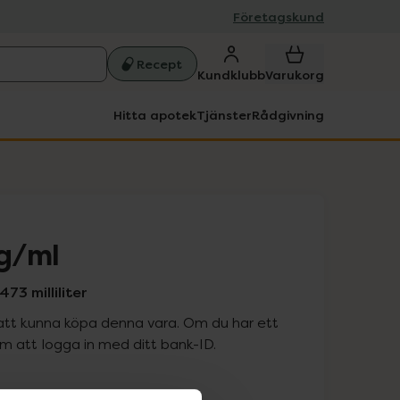
Företagskund
Recept
Kundklubb
Varukorg
Hitta apotek
Tjänster
Rådgivning
g/ml
73 milliliter
att kunna köpa denna vara. Om du har ett
 att logga in med ditt bank-ID.
is med recept