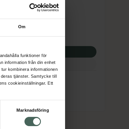
tnadsskyddet gäller
,81 kr
Om
potek:
890,81 kr
p via ditt recept
andahålla funktioner för
n information från din enhet
 tur kombinera informationen
a
deras tjänster. Samtycke till
ens cookieinställningar. Ett
Marknadsföring
cept och läkemedel
Om oss