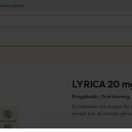
amma priser
LYRICA 20 m
Pregabalin, Oral lösning, 4
Du behöver ett recept för 
recept kan du handla genom
Pr