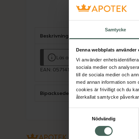
Samtycke
Beskrivning
Denna webbplats använder 
Läs alltid bipacksedeln innan använ
Vi använder enhetsidentifierar
sociala medier och analysera 
EAN:
05714191001382
till de sociala medier och a
med annan information som du 
cookies är frivilligt och du k
Bipacksedel från FASS
återkallat samtycke påverkar 
Samtyckesval
Nödvändig