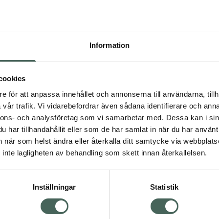
Högkos
890
Information
Dölj
I a
cookies
Kö
dning.
e för att anpassa innehållet och annonserna till användarna, tillh
vår trafik. Vi vidarebefordrar även sådana identifierare och anna
nnons- och analysföretag som vi samarbetar med. Dessa kan i sin
Fler produkter från Lyric
har tillhandahållit eller som de har samlat in när du har använt 
Aktuella erbjudanden
an när som helst ändra eller återkalla ditt samtycke via webbplats
Visa
inte lagligheten av behandling som skett innan återkallelsen.
Inställningar
Statistik
Kundservice
Om re