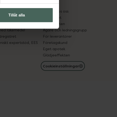
kter
Pressrum
tnadsskyddet
Jobba hos oss
Tillåt alla
edelsutbyte
Hållbarhet
in gammal medicin
Samarbeten
med läkemedel
Ägare och ledningsgrupp
registret
För leverantörer
oniskt expertstöd, EES
Företagskund
Eget apotek
Glädjeeffekten
Cookieinställningar