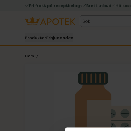
Fri frakt på receptbelagt
Brett utbud
Hälsos
Sök
Produkter
Erbjudanden
Hem
Hoppa över Lista
Lista: . Innehåller 1 objekt.