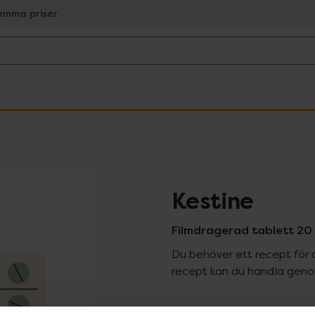
amma priser
Kestine
Filmdragerad tablett 20 
Du behöver ett recept för 
recept kan du handla genom
Pr