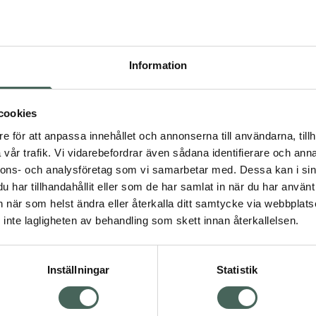
Högkos
559
Information
Dölj
I a
cookies
Kö
dning.
e för att anpassa innehållet och annonserna till användarna, tillh
vår trafik. Vi vidarebefordrar även sådana identifierare och anna
nnons- och analysföretag som vi samarbetar med. Dessa kan i sin
Fler produkter från Kest
har tillhandahållit eller som de har samlat in när du har använt 
Aktuella erbjudanden
an när som helst ändra eller återkalla ditt samtycke via webbplats
Visa
inte lagligheten av behandling som skett innan återkallelsen.
Inställningar
Statistik
Kundservice
Om re