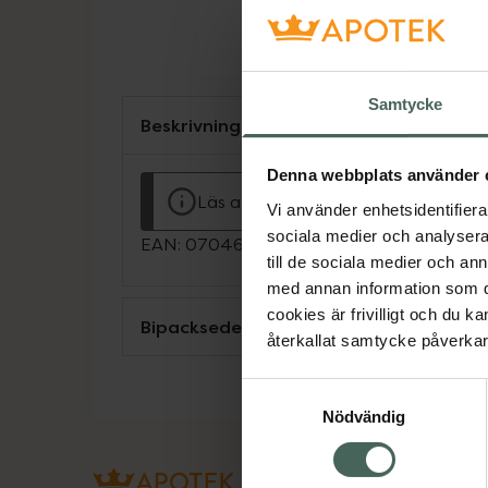
Samtycke
Beskrivning
Denna webbplats använder 
Läs alltid bipacksedeln innan använ
Vi använder enhetsidentifierar
sociala medier och analysera 
EAN:
07046260141575
till de sociala medier och a
med annan information som du 
cookies är frivilligt och du k
Bipacksedel från FASS
återkallat samtycke påverkar 
Samtyckesval
Nödvändig