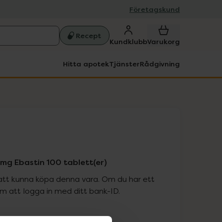
Företagskund
Recept
Kundklubb
Varukorg
Hitta apotek
Tjänster
Rådgivning
mg Ebastin 100 tablett(er)
att kunna köpa denna vara. Om du har ett
 att logga in med ditt bank-ID.
is med recept