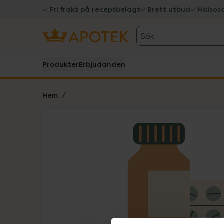
Fri frakt på receptbelagt
Brett utbud
Hälsos
Sök
Produkter
Erbjudanden
Hem
Hoppa över Lista
Lista: . Innehåller 1 objekt.