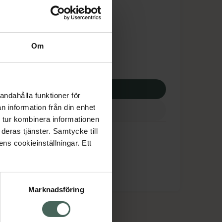
tnadsskyddet gäller
,40 kr
Om
potek:
559,40 kr
p via ditt recept
andahålla funktioner för
n information från din enhet
 tur kombinera informationen
ine
deras tjänster. Samtycke till
ens cookieinställningar. Ett
Marknadsföring
cept och läkemedel
Om oss