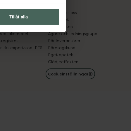
kter
Pressrum
tnadsskyddet
Jobba hos oss
Tillåt alla
edelsutbyte
Hållbarhet
in gammal medicin
Samarbeten
med läkemedel
Ägare och ledningsgrupp
registret
För leverantörer
oniskt expertstöd, EES
Företagskund
Eget apotek
Glädjeeffekten
Cookieinställningar