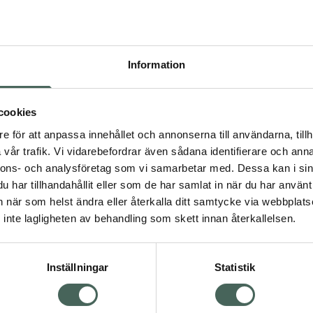
Högkostna
150
Information
Dölj
I a
cookies
Kö
dning.
e för att anpassa innehållet och annonserna till användarna, tillh
vår trafik. Vi vidarebefordrar även sådana identifierare och anna
nnons- och analysföretag som vi samarbetar med. Dessa kan i sin
Aktuella erbjudanden
har tillhandahållit eller som de har samlat in när du har använt 
an när som helst ändra eller återkalla ditt samtycke via webbplats
Visa
inte lagligheten av behandling som skett innan återkallelsen.
Inställningar
Statistik
Kundservice
Om re