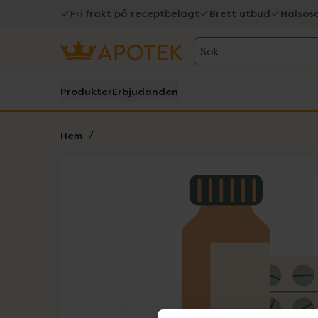
Fri frakt på receptbelagt
Brett utbud
Hälsos
Sök
Produkter
Erbjudanden
Hem
Hoppa över Lista
Lista: . Innehåller 1 objekt.