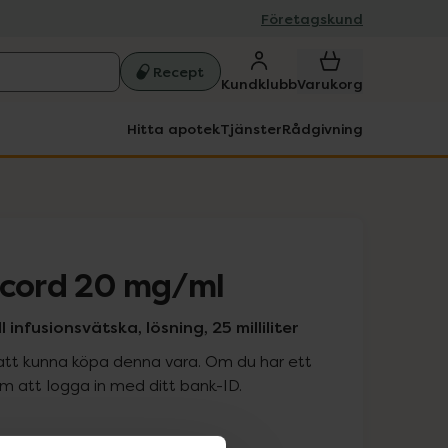
Företagskund
Recept
Kundklubb
Varukorg
Hitta apotek
Tjänster
Rådgivning
ccord 20 mg/ml
 infusionsvätska, lösning, 25 milliliter
att kunna köpa denna vara. Om du har ett
 att logga in med ditt bank-ID.
is med recept