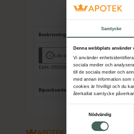
Samtycke
Beskrivning
Denna webbplats använder 
Läs alltid bipacksedeln innan använ
Vi använder enhetsidentifierar
sociala medier och analysera 
EAN:
05055565735954
till de sociala medier och a
med annan information som du 
cookies är frivilligt och du k
Bipacksedel från FASS
återkallat samtycke påverkar 
Samtyckesval
Nödvändig