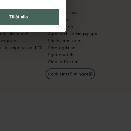
kter
Pressrum
tnadsskyddet
Jobba hos oss
Tillåt alla
edelsutbyte
Hållbarhet
in gammal medicin
Samarbeten
med läkemedel
Ägare och ledningsgrupp
registret
För leverantörer
oniskt expertstöd, EES
Företagskund
Eget apotek
Glädjeeffekten
Cookieinställningar