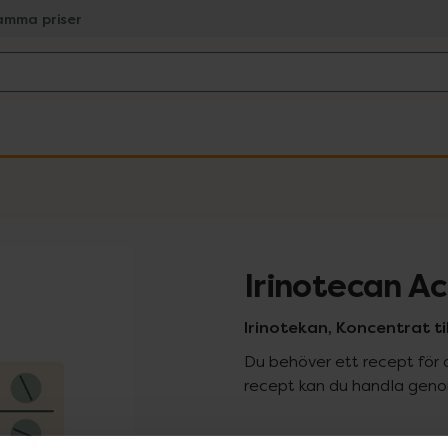
amma priser
Irinotecan A
Irinotekan, Koncentrat till
Du behöver ett recept för 
recept kan du handla genom
Pr