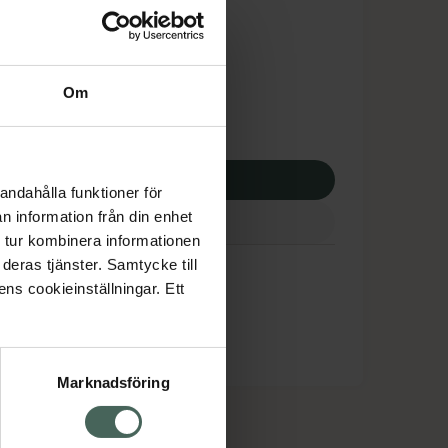
dsskyddet gäller inte
8,88 kr
Om
potek:
1508,88 kr
p via ditt recept
andahålla funktioner för
n information från din enhet
 tur kombinera informationen
deras tjänster. Samtycke till
ens cookieinställningar. Ett
Marknadsföring
cept och läkemedel
Om oss