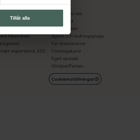
kter
Pressrum
tnadsskyddet
Jobba hos oss
Tillåt alla
edelsutbyte
Hållbarhet
in gammal medicin
Samarbeten
med läkemedel
Ägare och ledningsgrupp
registret
För leverantörer
oniskt expertstöd, EES
Företagskund
Eget apotek
Glädjeeffekten
Cookieinställningar