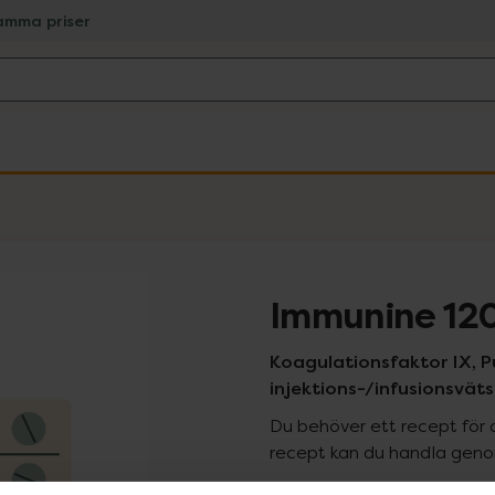
amma priser
Immunine 120
Koagulationsfaktor IX, Pu
injektions-/infusionsvätska
Du behöver ett recept för 
recept kan du handla genom