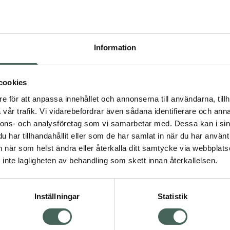
Pr
Högkostna
422
Information
Dölj
I a
cookies
dning.
e för att anpassa innehållet och annonserna till användarna, tillh
Kö
vår trafik. Vi vidarebefordrar även sådana identifierare och anna
nnons- och analysföretag som vi samarbetar med. Dessa kan i sin
har tillhandahållit eller som de har samlat in när du har använt 
Aktuella erbjudanden
an när som helst ändra eller återkalla ditt samtycke via webbplats
Visa
inte lagligheten av behandling som skett innan återkallelsen.
Inställningar
Statistik
Kundservice
Om re