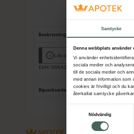
Samtycke
Beskrivning
Denna webbplats använder 
Läs alltid bipacksedeln innan använ
Vi använder enhetsidentifierar
sociala medier och analysera 
EAN:
00642621063738
till de sociala medier och a
med annan information som du 
cookies är frivilligt och du k
Bipacksedel från FASS
återkallat samtycke påverkar 
Samtyckesval
Nödvändig