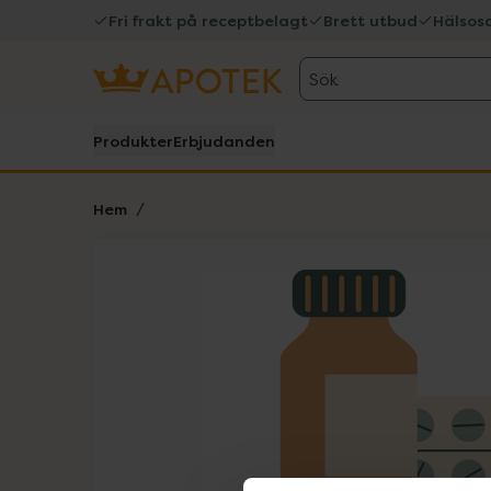
Fri frakt på receptbelagt
Brett utbud
Hälsos
Sök
Produkter
Erbjudanden
Hem
Hoppa över Lista
Lista: . Innehåller 1 objekt.