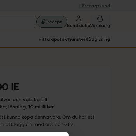
Företagskund
Recept
Kundklubb
Varukorg
Hitta apotek
Tjänster
Rådgivning
0 IE
lver och vätska till
, lösning, 10 milliliter
att kunna köpa denna vara. Om du har ett
 att logga in med ditt bank-ID.