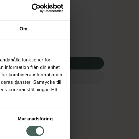
is med recept
dsskyddet gäller inte
4,10 kr
Om
potek:
4224,10 kr
andahålla funktioner för
p via ditt recept
n information från din enhet
 tur kombinera informationen
deras tjänster. Samtycke till
ens cookieinställningar. Ett
Marknadsföring
cept och läkemedel
Om oss