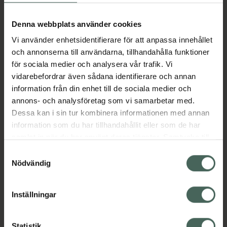
Aktuella erbjudanden
Denna webbplats använder cookies
Vi använder enhetsidentifierare för att anpassa innehållet
Beskrivning
Dölj
och annonserna till användarna, tillhandahålla funktioner
för sociala medier och analysera vår trafik. Vi
vidarebefordrar även sådana identifierare och annan
Läs alltid bipacksedeln innan
information från din enhet till de sociala medier och
användning.
annons- och analysföretag som vi samarbetar med.
EAN:
07046265843481
Dessa kan i sin tur kombinera informationen med annan
information som du har tillhandahållit eller som de har
samlat in när du har använt deras tjänster. Samtycke till
Bipacksedel från FASS
Visa
cookies är frivilligt och du kan när som helst ändra eller
Samtyckesval
återkalla ditt samtycke via webbplatsens
Nödvändig
cookieinställningar. Ett återkallat samtycke påverkar inte
lagligheten av behandling som skett innan återkallelsen.
Inställningar
Kronans Apotek finns här för dig. Du hittar oss från Skåne i
Statistik