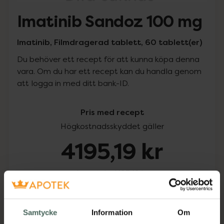
Imatinib Sandoz 100 mg
Imatinib, Filmdragerad tablett, 60 tablett(er)
Du behöver ett recept för att kunna köpa denna
vara. Om du har ett recept kan du handla genom
att logga in med ditt bank-ID.
Pris med recept
Högkostnadsskyddet gäller
4195,19 kr
I apotek:
4195,19 kr
Köp via ditt recept
Samtycke
Information
Om