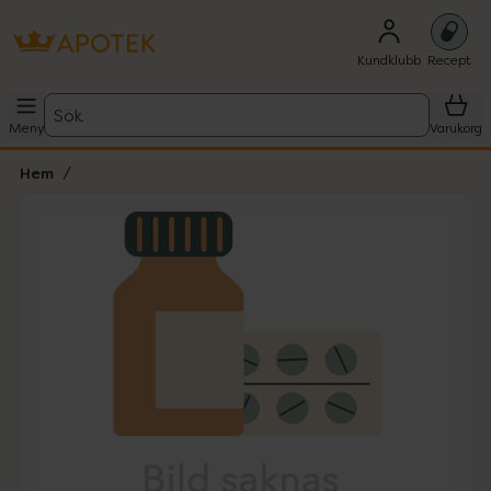
Kundklubb
Recept
Sök
Meny
Varukorg
Hem
Hoppa över Lista
Lista: . Innehåller 1 objekt.