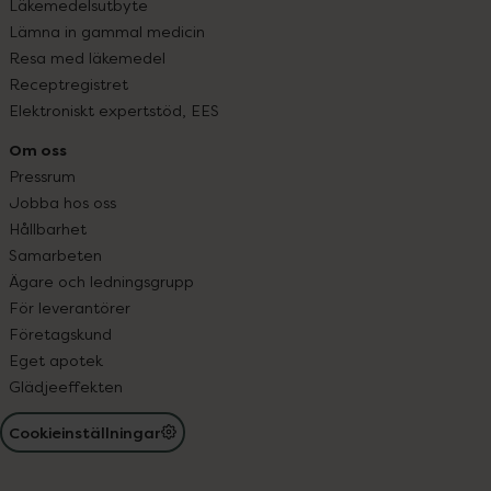
Läkemedelsutbyte
Lämna in gammal medicin
Resa med läkemedel
Receptregistret
Elektroniskt expertstöd, EES
Om oss
Pressrum
Jobba hos oss
Hållbarhet
Samarbeten
Ägare och ledningsgrupp
För leverantörer
Företagskund
Eget apotek
Glädjeeffekten
Cookieinställningar