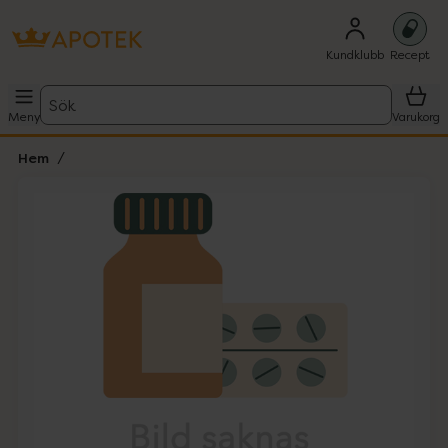
Kundklubb
Recept
Sök
Meny
Varukorg
Hem
Hoppa över Lista
Lista: . Innehåller 1 objekt.