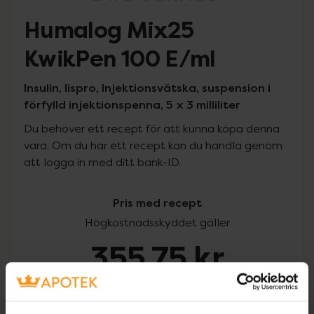
Humalog Mix25
KwikPen 100 E/ml
Insulin, lispro, Injektionsvätska, suspension i
förfylld injektionspenna, 5 x 3 milliliter
Du behöver ett recept för att kunna köpa denna
vara. Om du har ett recept kan du handla genom
att logga in med ditt bank-ID.
Pris med recept
Högkostnadsskyddet gäller
355,75 kr
I apotek:
355,75 kr