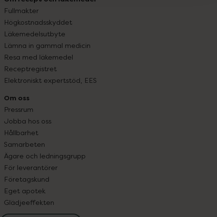
Fullmakter
Högkostnadsskyddet
Läkemedelsutbyte
Lämna in gammal medicin
Resa med läkemedel
Receptregistret
Elektroniskt expertstöd, EES
Om oss
Pressrum
Jobba hos oss
Hållbarhet
Samarbeten
Ägare och ledningsgrupp
För leverantörer
Företagskund
Eget apotek
Glädjeeffekten