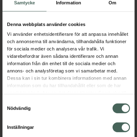
Köp via ditt recept
Samtycke
Information
Om
Denna webbplats använder cookies
Aktuella erbjudanden
Vi använder enhetsidentifierare för att anpassa innehållet
och annonserna till användarna, tillhandahålla funktioner
Beskrivning
Dölj
för sociala medier och analysera vår trafik. Vi
vidarebefordrar även sådana identifierare och annan
information från din enhet till de sociala medier och
Läs alltid bipacksedeln innan
annons- och analysföretag som vi samarbetar med.
användning.
Dessa kan i sin tur kombinera informationen med annan
EAN:
00300020246557
information som du har tillhandahållit eller som de har
samlat in när du har använt deras tjänster. Samtycke till
cookies är frivilligt och du kan när som helst ändra eller
Samtyckesval
återkalla ditt samtycke via webbplatsens
Nödvändig
Bipacksedel från FASS
Visa
cookieinställningar. Ett återkallat samtycke påverkar inte
lagligheten av behandling som skett innan återkallelsen.
Inställningar