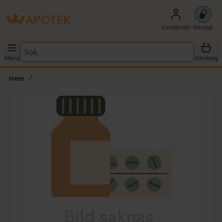
Kundklubb
Recept
Sök
Meny
Varukorg
Hem
Hoppa över Lista
Lista: . Innehåller 1 objekt.