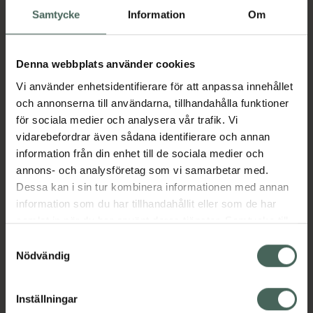
Samtycke
Information
Om
Köp via ditt recept
Denna webbplats använder cookies
Aktuella erbjudanden
Vi använder enhetsidentifierare för att anpassa innehållet
och annonserna till användarna, tillhandahålla funktioner
Beskrivning
Dölj
för sociala medier och analysera vår trafik. Vi
vidarebefordrar även sådana identifierare och annan
information från din enhet till de sociala medier och
Läs alltid bipacksedeln innan
annons- och analysföretag som vi samarbetar med.
användning.
Dessa kan i sin tur kombinera informationen med annan
information som du har tillhandahållit eller som de har
EAN:
04260016652778
samlat in när du har använt deras tjänster. Samtycke till
cookies är frivilligt och du kan när som helst ändra eller
Samtyckesval
återkalla ditt samtycke via webbplatsens
Nödvändig
Bipacksedel från FASS
Visa
cookieinställningar. Ett återkallat samtycke påverkar inte
lagligheten av behandling som skett innan återkallelsen.
Inställningar