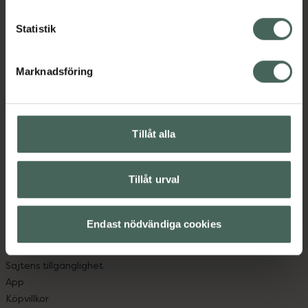
Statistik
Kronans Apotek finns här för dig. Du hittar oss från Skåne i
syd till Lappland i norr, och online i mobilen och på
Marknadsföring
datorn. Oavsett vem du är så är det vårt uppdrag att
hjälpa just dig att må lite bättre. Välkommen att prata
med oss.
Tillåt alla
Kundservice
Kontakta oss
Tillåt urval
Vanliga frågor
Hitta apotek
Handla tryggt
Endast nödvändiga cookies
Leverans, betalning och retur
Kundklubb
Sajtens tillgänglighet
App
Köpvillkor