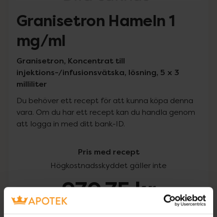
Granisetron Hameln 1
mg/ml
Granisetron, Koncentrat till
injektions-/infusionsvätska, lösning, 5 x 3
milliliter
Du behöver ett recept för att kunna köpa denna
vara. Om du har ett recept kan du handla genom
att logga in med ditt bank-ID.
Pris med recept
Högkostnadsskyddet gäller inte
970,75 kr
I apotek:
970,75 kr