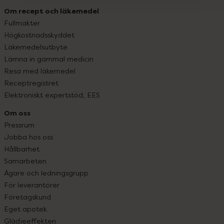
Om recept och läkemedel
Fullmakter
Högkostnadsskyddet
Läkemedelsutbyte
Lämna in gammal medicin
Resa med läkemedel
Receptregistret
Elektroniskt expertstöd, EES
Om oss
Pressrum
Jobba hos oss
Hållbarhet
Samarbeten
Ägare och ledningsgrupp
För leverantörer
Företagskund
Eget apotek
Glädjeeffekten