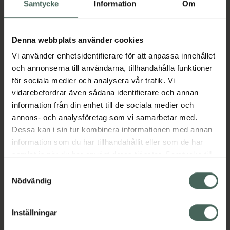
Köp via ditt recept
Samtycke
Information
Om
Denna webbplats använder cookies
Aktuella erbjudanden
Vi använder enhetsidentifierare för att anpassa innehållet
och annonserna till användarna, tillhandahålla funktioner
Beskrivning
Dölj
för sociala medier och analysera vår trafik. Vi
vidarebefordrar även sådana identifierare och annan
information från din enhet till de sociala medier och
Läs alltid bipacksedeln innan
annons- och analysföretag som vi samarbetar med.
användning.
Dessa kan i sin tur kombinera informationen med annan
EAN:
04052682018558
information som du har tillhandahållit eller som de har
samlat in när du har använt deras tjänster. Samtycke till
cookies är frivilligt och du kan när som helst ändra eller
Samtyckesval
återkalla ditt samtycke via webbplatsens
Bipacksedel från FASS
Visa
Nödvändig
cookieinställningar. Ett återkallat samtycke påverkar inte
lagligheten av behandling som skett innan återkallelsen.
Inställningar