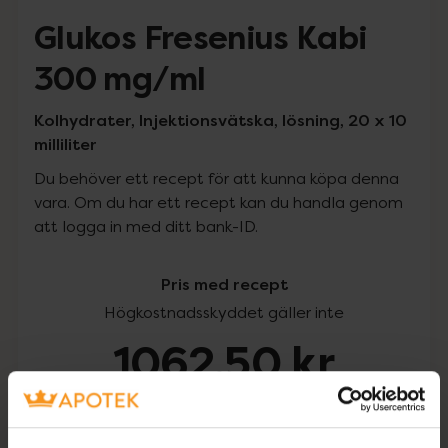
Glukos Fresenius Kabi
300 mg/ml
Kolhydrater, Injektionsvätska, lösning, 20 x 10
milliliter
Du behöver ett recept för att kunna köpa denna
vara. Om du har ett recept kan du handla genom
att logga in med ditt bank-ID.
Pris med recept
Högkostnadsskyddet gäller inte
1062,50 kr
I apotek:
1062,50 kr