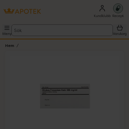
Kundklubb
Recept
Sök
Meny
Varukorg
Hem
Hoppa över Lista
Lista: . Innehåller 1 objekt.