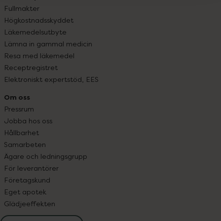
Fullmakter
Högkostnadsskyddet
Läkemedelsutbyte
Lämna in gammal medicin
Resa med läkemedel
Receptregistret
Elektroniskt expertstöd, EES
Om oss
Pressrum
Jobba hos oss
Hållbarhet
Samarbeten
Ägare och ledningsgrupp
För leverantörer
Företagskund
Eget apotek
Glädjeeffekten