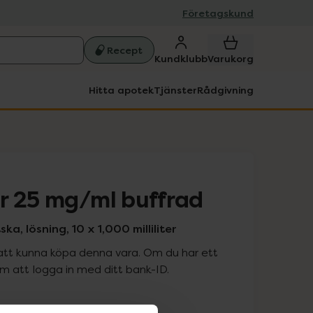
Företagskund
Recept
Kundklubb
Varukorg
Hitta apotek
Tjänster
Rådgivning
r 25 mg/ml buffrad
ka, lösning, 10 x 1,000 milliliter
att kunna köpa denna vara. Om du har ett
 att logga in med ditt bank-ID.
is med recept