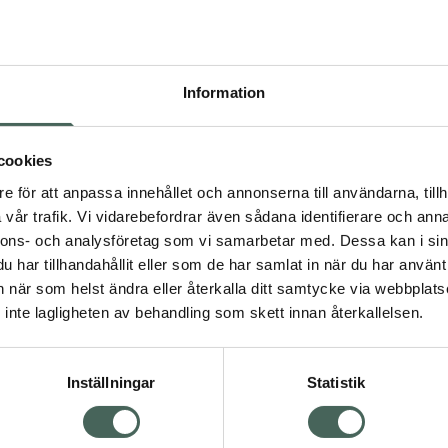
Högkostna
433
Information
Dölj
I a
cookies
Kö
dning.
e för att anpassa innehållet och annonserna till användarna, tillh
vår trafik. Vi vidarebefordrar även sådana identifierare och anna
nnons- och analysföretag som vi samarbetar med. Dessa kan i sin
Aktuella erbjudanden
har tillhandahållit eller som de har samlat in när du har använt 
an när som helst ändra eller återkalla ditt samtycke via webbplats
Visa
inte lagligheten av behandling som skett innan återkallelsen.
Inställningar
Statistik
Kundservice
Om re