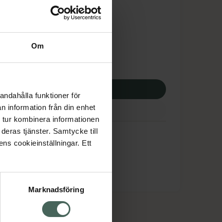
dsskyddet gäller inte
,50 kr
Om
potek:
433,50 kr
p via ditt recept
andahålla funktioner för
n information från din enhet
 tur kombinera informationen
deras tjänster. Samtycke till
ens cookieinställningar. Ett
Marknadsföring
cept och läkemedel
Om oss