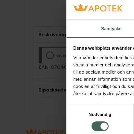
Samtycke
Beskrivning
Denna webbplats använder 
Läs alltid bipacksedeln innan använ
Vi använder enhetsidentifierar
sociala medier och analysera 
EAN:
07046260993532
till de sociala medier och a
med annan information som du 
cookies är frivilligt och du k
Bipacksedel från FASS
återkallat samtycke påverkar 
Samtyckesval
Nödvändig