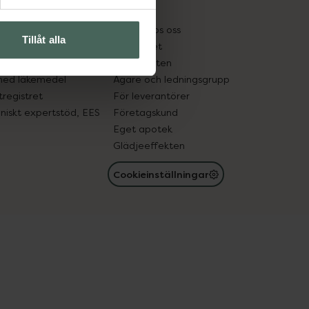
kter
Pressrum
tnadsskyddet
Jobba hos oss
Tillåt alla
edelsutbyte
Hållbarhet
in gammal medicin
Samarbeten
med läkemedel
Ägare och ledningsgrupp
registret
För leverantörer
oniskt expertstöd, EES
Företagskund
Eget apotek
Glädjeeffekten
Cookieinställningar