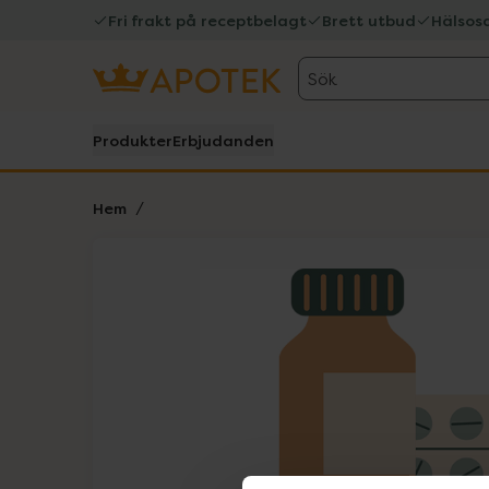
Fri frakt på receptbelagt
Brett utbud
Hälsos
Sök
Produkter
Erbjudanden
Hem
Hoppa över Lista
Lista: . Innehåller 1 objekt.