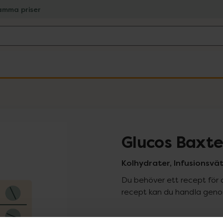
amma priser
Glucos Baxte
Kolhydrater, Infusionsväts
Du behöver ett recept för 
recept kan du handla genom
Pr