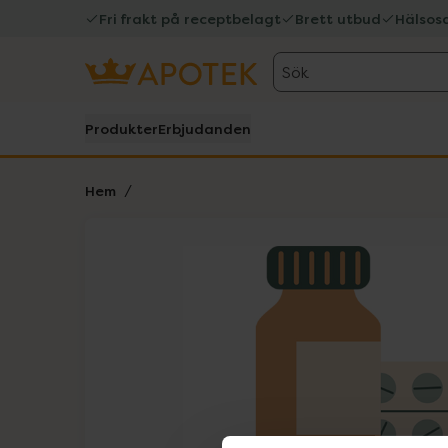
Fri frakt på receptbelagt
Brett utbud
Hälsos
Sök
Produkter
Erbjudanden
Hem
Hoppa över Lista
Lista: . Innehåller 1 objekt.