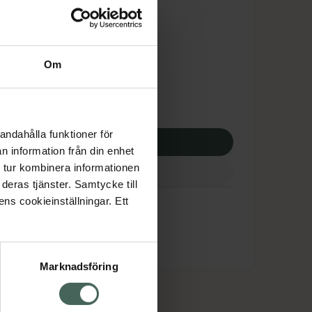
is med recept
tnadsskyddet gäller
,44 kr
Om
potek:
213,44 kr
andahålla funktioner för
p via ditt recept
n information från din enhet
 tur kombinera informationen
deras tjänster. Samtycke till
ens cookieinställningar. Ett
Marknadsföring
cept och läkemedel
Om oss