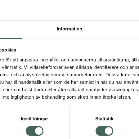
Pr
Högkos
213
Information
Dölj
I a
cookies
dning.
e för att anpassa innehållet och annonserna till användarna, tillh
Kö
vår trafik. Vi vidarebefordrar även sådana identifierare och anna
nnons- och analysföretag som vi samarbetar med. Dessa kan i sin
har tillhandahållit eller som de har samlat in när du har använt 
Aktuella erbjudanden
an när som helst ändra eller återkalla ditt samtycke via webbplats
Visa
inte lagligheten av behandling som skett innan återkallelsen.
Inställningar
Statistik
Kundservice
Om re