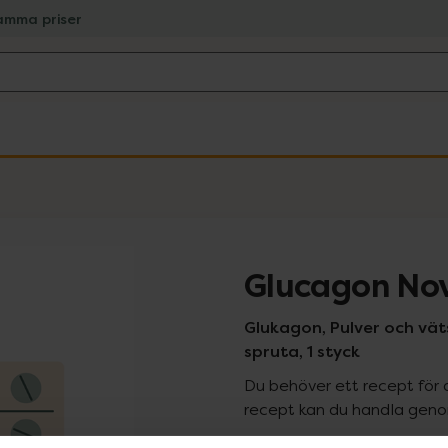
amma priser
Glucagon Novo
Glukagon, Pulver och vätsk
spruta, 1 styck
Du behöver ett recept för 
recept kan du handla genom