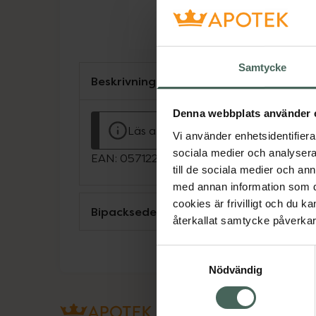
Samtycke
Beskrivning
Denna webbplats använder 
Läs alltid bipacksedeln innan använ
Vi använder enhetsidentifierar
sociala medier och analysera 
EAN:
05712249103583
till de sociala medier och a
med annan information som du 
cookies är frivilligt och du k
Bipacksedel från FASS
återkallat samtycke påverkar 
Samtyckesval
Nödvändig