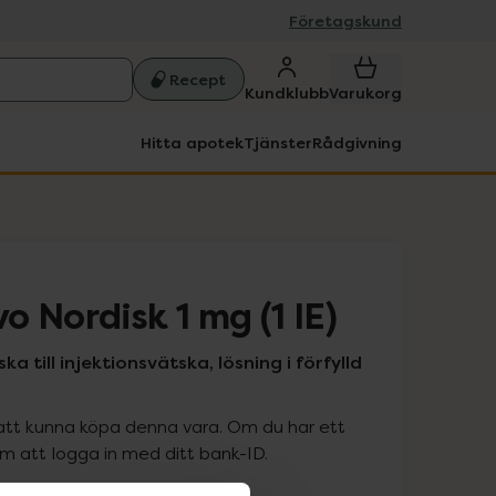
Företagskund
Recept
Kundklubb
Varukorg
Hitta apotek
Tjänster
Rådgivning
 Nordisk 1 mg (1 IE)
a till injektionsvätska, lösning i förfylld
att kunna köpa denna vara. Om du har ett
 att logga in med ditt bank-ID.