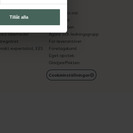
kter
Pressrum
tnadsskyddet
Jobba hos oss
Tillåt alla
edelsutbyte
Hållbarhet
in gammal medicin
Samarbeten
med läkemedel
Ägare och ledningsgrupp
registret
För leverantörer
oniskt expertstöd, EES
Företagskund
Eget apotek
Glädjeeffekten
Cookieinställningar