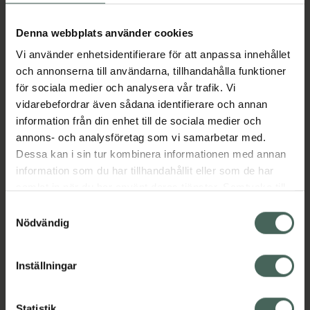
Aktuella erbjudanden
Denna webbplats använder cookies
Vi använder enhetsidentifierare för att anpassa innehållet
Beskrivning
Dölj
och annonserna till användarna, tillhandahålla funktioner
för sociala medier och analysera vår trafik. Vi
vidarebefordrar även sådana identifierare och annan
Läs alltid bipacksedeln innan
information från din enhet till de sociala medier och
användning.
annons- och analysföretag som vi samarbetar med.
EAN:
07046260318519
Dessa kan i sin tur kombinera informationen med annan
information som du har tillhandahållit eller som de har
samlat in när du har använt deras tjänster. Samtycke till
Bipacksedel från FASS
Visa
cookies är frivilligt och du kan när som helst ändra eller
Samtyckesval
återkalla ditt samtycke via webbplatsens
Nödvändig
cookieinställningar. Ett återkallat samtycke påverkar inte
lagligheten av behandling som skett innan återkallelsen.
Inställningar
Kronans Apotek finns här för dig. Du hittar oss från Skåne i
Statistik