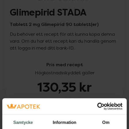
Glimepirid STADA
Tablett 2 mg Glimepirid 90 tablett(er)
Du behöver ett recept för att kunna köpa denna
vara. Om du har ett recept kan du handla genom
att logga in med ditt bank-ID.
Pris med recept
Högkostnadsskyddet gäller
130,35 kr
I apotek:
130,35 kr
Köp via ditt recept
Samtycke
Information
Om