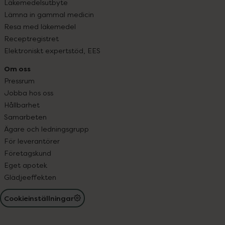
Läkemedelsutbyte
Lämna in gammal medicin
Resa med läkemedel
Receptregistret
Elektroniskt expertstöd, EES
Om oss
Pressrum
Jobba hos oss
Hållbarhet
Samarbeten
Ägare och ledningsgrupp
För leverantörer
Företagskund
Eget apotek
Glädjeeffekten
Cookieinställningar