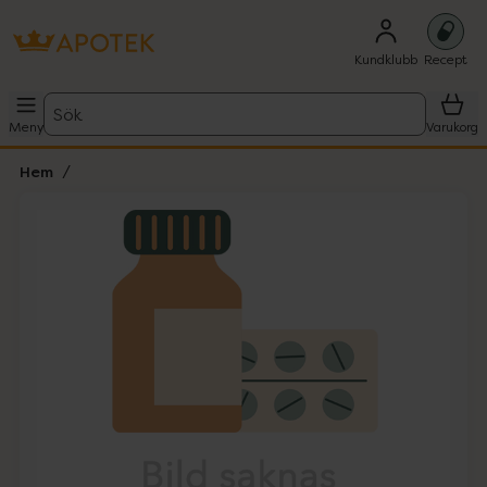
Kundklubb
Recept
Sök
Meny
Varukorg
Hem
Hoppa över Lista
Lista: . Innehåller 1 objekt.