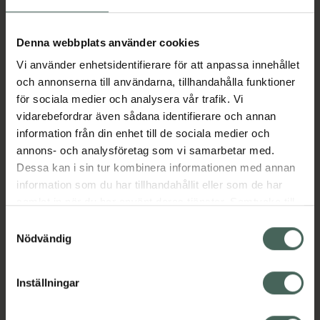
Aktuella erbjudanden
Denna webbplats använder cookies
Vi använder enhetsidentifierare för att anpassa innehållet
Beskrivning
Dölj
och annonserna till användarna, tillhandahålla funktioner
för sociala medier och analysera vår trafik. Vi
vidarebefordrar även sådana identifierare och annan
Läs alltid bipacksedeln innan
information från din enhet till de sociala medier och
användning.
annons- och analysföretag som vi samarbetar med.
Dessa kan i sin tur kombinera informationen med annan
EAN:
04052682022135
information som du har tillhandahållit eller som de har
samlat in när du har använt deras tjänster. Samtycke till
cookies är frivilligt och du kan när som helst ändra eller
Bipacksedel från FASS
Visa
Samtyckesval
återkalla ditt samtycke via webbplatsens
Nödvändig
cookieinställningar. Ett återkallat samtycke påverkar inte
lagligheten av behandling som skett innan återkallelsen.
Inställningar