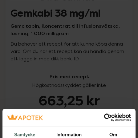
Gemkabi 38 mg/ml
Gemcitabin, Koncentrat till infusionsvätska,
lösning, 1 000 milligram
Du behöver ett recept för att kunna köpa denna
vara. Om du har ett recept kan du handla genom
att logga in med ditt bank-ID.
Pris med recept
Högkostnadsskyddet gäller inte
663,25 kr
I apotek:
663,25 kr
Köp via ditt recept
Samtycke
Information
Om