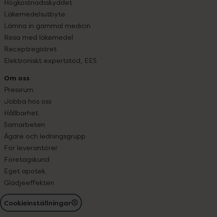
Högkostnadsskyddet
Läkemedelsutbyte
Lämna in gammal medicin
Resa med läkemedel
Receptregistret
Elektroniskt expertstöd, EES
Om oss
Pressrum
Jobba hos oss
Hållbarhet
Samarbeten
Ägare och ledningsgrupp
För leverantörer
Företagskund
Eget apotek
Glädjeeffekten
Cookieinställningar