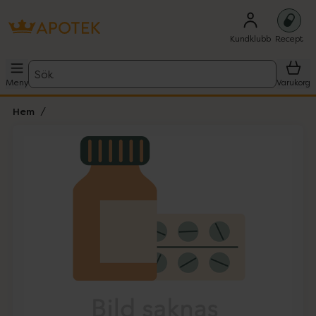
Kundklubb
Recept
Sök
Meny
Varukorg
Hem
Hoppa över Lista
Lista: . Innehåller 1 objekt.