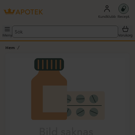
Kundklubb
Recept
Sök
Meny
Varukorg
Hem
Hoppa över Lista
Lista: . Innehåller 1 objekt.