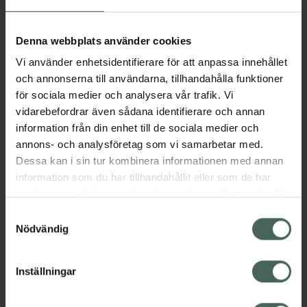
Aktuella erbjudanden
Denna webbplats använder cookies
Vi använder enhetsidentifierare för att anpassa innehållet
Beskrivning
Dölj
och annonserna till användarna, tillhandahålla funktioner
för sociala medier och analysera vår trafik. Vi
vidarebefordrar även sådana identifierare och annan
Läs alltid bipacksedeln innan
information från din enhet till de sociala medier och
användning.
annons- och analysföretag som vi samarbetar med.
Dessa kan i sin tur kombinera informationen med annan
EAN:
07046263731902
information som du har tillhandahållit eller som de har
samlat in när du har använt deras tjänster. Samtycke till
cookies är frivilligt och du kan när som helst ändra eller
Bipacksedel från FASS
Visa
Samtyckesval
återkalla ditt samtycke via webbplatsens
Nödvändig
cookieinställningar. Ett återkallat samtycke påverkar inte
lagligheten av behandling som skett innan återkallelsen.
Inställningar