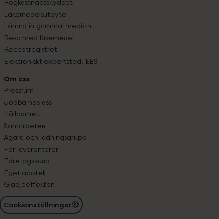
Högkostnadsskyddet
Läkemedelsutbyte
Lämna in gammal medicin
Resa med läkemedel
Receptregistret
Elektroniskt expertstöd, EES
Om oss
Pressrum
Jobba hos oss
Hållbarhet
Samarbeten
Ägare och ledningsgrupp
För leverantörer
Företagskund
Eget apotek
Glädjeeffekten
Cookieinställningar