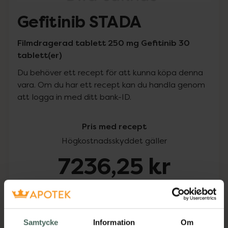
Gefitinib STADA
Filmdragerad tablett 250 mg Gefitinib 30
tablett(er)
Du behöver ett recept för att kunna köpa denna
vara. Om du har ett recept kan du handla genom
att logga in med ditt bank-ID.
Pris med recept
Högkostnadsskyddet gäller
7236,25 kr
I apotek:
7236,25 kr
Köp via ditt recept
Samtycke
Information
Om