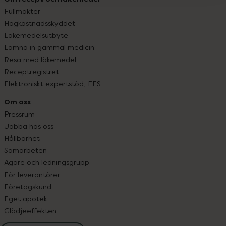
Fullmakter
Högkostnadsskyddet
Läkemedelsutbyte
Lämna in gammal medicin
Resa med läkemedel
Receptregistret
Elektroniskt expertstöd, EES
Om oss
Pressrum
Jobba hos oss
Hållbarhet
Samarbeten
Ägare och ledningsgrupp
För leverantörer
Företagskund
Eget apotek
Glädjeeffekten