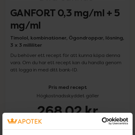
GANFORT 0,3 mg/ml + 5
mg/ml
Timolol, kombinationer, Ögondroppar, lösning,
3 x 3 milliliter
Du behöver ett recept för att kunna köpa denna
vara. Om du har ett recept kan du handla genom
att logga in med ditt bank-ID.
Pris med recept
Högkostnadsskyddet gäller
268,02 kr
I apotek:
268,02 kr