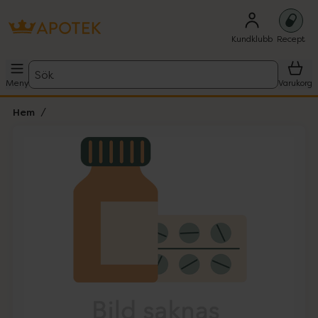
Kundklubb
Recept
Sök
Meny
Varukorg
Hem
Hoppa över Lista
Lista: . Innehåller 1 objekt.