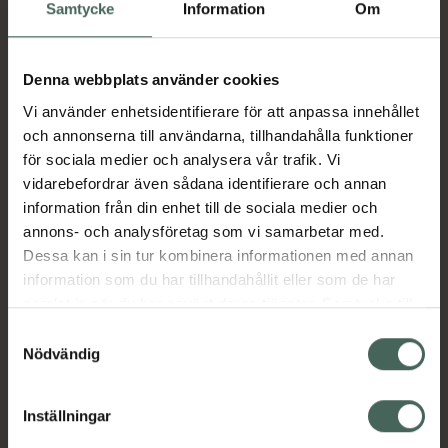
Köp via ditt recept
Samtycke
Information
Om
Denna webbplats använder cookies
Aktuella erbjudanden
Vi använder enhetsidentifierare för att anpassa innehållet
och annonserna till användarna, tillhandahålla funktioner
Beskrivning
Dölj
för sociala medier och analysera vår trafik. Vi
vidarebefordrar även sådana identifierare och annan
information från din enhet till de sociala medier och
Läs alltid bipacksedeln innan
annons- och analysföretag som vi samarbetar med.
användning.
Dessa kan i sin tur kombinera informationen med annan
EAN:
07046265521518
information som du har tillhandahållit eller som de har
samlat in när du har använt deras tjänster. Samtycke till
cookies är frivilligt och du kan när som helst ändra eller
Samtyckesval
återkalla ditt samtycke via webbplatsens
Nödvändig
Bipacksedel från FASS
Visa
cookieinställningar. Ett återkallat samtycke påverkar inte
lagligheten av behandling som skett innan återkallelsen.
Inställningar