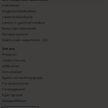
Fullmakter
Högkostnadsskyddet
Läkemedelsutbyte
Lämna in gammal medicin
Resa med läkemedel
Receptregistret
Elektroniskt expertstöd, EES
Om oss
Pressrum
Jobba hos oss
Hållbarhet
Samarbeten
Ägare och ledningsgrupp
För leverantörer
Företagskund
Eget apotek
Glädjeeffekten