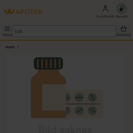
Kundklubb
Recept
Sök
Meny
Varukorg
Hem
Hoppa över Lista
Lista: . Innehåller 1 objekt.