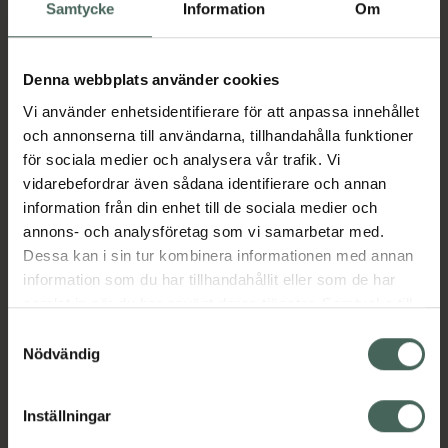
Köp via ditt recept
Samtycke
Information
Om
Denna webbplats använder cookies
Aktuella erbjudanden
Vi använder enhetsidentifierare för att anpassa innehållet
och annonserna till användarna, tillhandahålla funktioner
Beskrivning
Dölj
för sociala medier och analysera vår trafik. Vi
vidarebefordrar även sådana identifierare och annan
information från din enhet till de sociala medier och
Läs alltid bipacksedeln innan
annons- och analysföretag som vi samarbetar med.
användning.
Dessa kan i sin tur kombinera informationen med annan
EAN:
07350109550269
information som du har tillhandahållit eller som de har
samlat in när du har använt deras tjänster. Samtycke till
cookies är frivilligt och du kan när som helst ändra eller
Samtyckesval
återkalla ditt samtycke via webbplatsens
Nödvändig
Bipacksedel från FASS
Visa
cookieinställningar. Ett återkallat samtycke påverkar inte
lagligheten av behandling som skett innan återkallelsen.
Inställningar