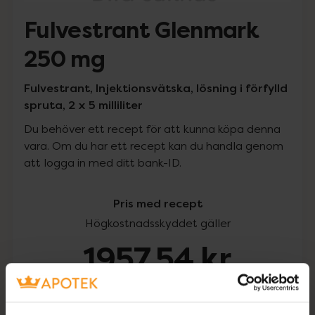
Fulvestrant Glenmark
250 mg
Fulvestrant, Injektionsvätska, lösning i förfylld
spruta, 2 x 5 milliliter
Du behöver ett recept för att kunna köpa denna
vara. Om du har ett recept kan du handla genom
att logga in med ditt bank-ID.
Pris med recept
Högkostnadsskyddet gäller
1957,54 kr
I apotek:
1957,54 kr