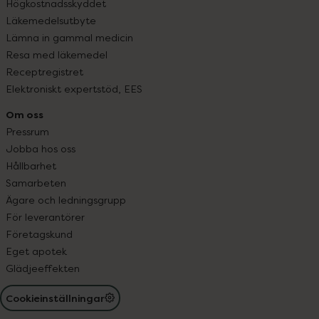
Högkostnadsskyddet
Läkemedelsutbyte
Lämna in gammal medicin
Resa med läkemedel
Receptregistret
Elektroniskt expertstöd, EES
Om oss
Pressrum
Jobba hos oss
Hållbarhet
Samarbeten
Ägare och ledningsgrupp
För leverantörer
Företagskund
Eget apotek
Glädjeeffekten
Cookieinställningar