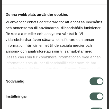
Aktuella erbjudanden
Denna webbplats använder cookies
Vi använder enhetsidentifierare för att anpassa innehållet
Beskrivning
Dölj
och annonserna till användarna, tillhandahålla funktioner
för sociala medier och analysera vår trafik. Vi
vidarebefordrar även sådana identifierare och annan
Läs alltid bipacksedeln innan
information från din enhet till de sociala medier och
användning.
annons- och analysföretag som vi samarbetar med.
Dessa kan i sin tur kombinera informationen med annan
EAN:
07046260675124
information som du har tillhandahållit eller som de har
samlat in när du har använt deras tjänster. Samtycke till
cookies är frivilligt och du kan när som helst ändra eller
Bipacksedel från FASS
Visa
Samtyckesval
återkalla ditt samtycke via webbplatsens
Nödvändig
cookieinställningar. Ett återkallat samtycke påverkar inte
lagligheten av behandling som skett innan återkallelsen.
Inställningar