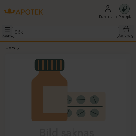
Kundklubb
Recept
Sök
Meny
Varukorg
Hem
Hoppa över Lista
Lista: . Innehåller 1 objekt.