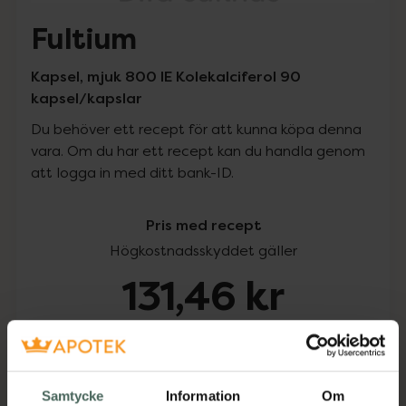
Fultium
Kapsel, mjuk 800 IE Kolekalciferol 90
kapsel/kapslar
Du behöver ett recept för att kunna köpa denna
vara. Om du har ett recept kan du handla genom
att logga in med ditt bank-ID.
Pris med recept
Högkostnadsskyddet gäller
131,46 kr
I apotek:
131,46 kr
Köp via ditt recept
Samtycke
Information
Om