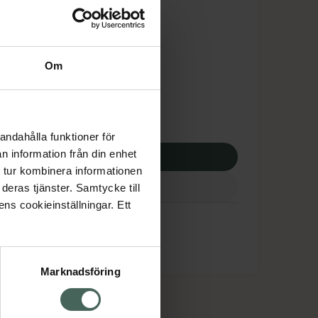
is med recept
tnadsskyddet gäller
,94 kr
Om
apotek:
281,94 kr
andahålla funktioner för
n information från din enhet
p via ditt recept
 tur kombinera informationen
deras tjänster. Samtycke till
ens cookieinställningar. Ett
Marknadsföring
cept och läkemedel
Om oss