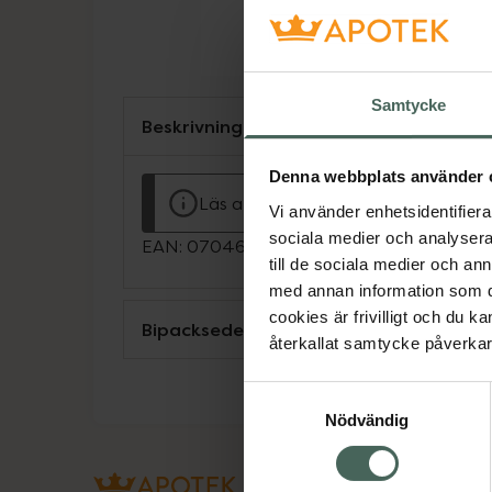
Samtycke
Beskrivning
Denna webbplats använder 
Läs alltid bipacksedeln innan använ
Vi använder enhetsidentifierar
sociala medier och analysera 
EAN:
07046261299503
till de sociala medier och a
med annan information som du 
cookies är frivilligt och du k
Bipacksedel från FASS
återkallat samtycke påverkar 
Samtyckesval
Nödvändig