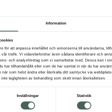
Pr
Högkos
281
Information
Dölj
cookies
I 
dning.
e för att anpassa innehållet och annonserna till användarna, tillh
vår trafik. Vi vidarebefordrar även sådana identifierare och anna
Kö
nnons- och analysföretag som vi samarbetar med. Dessa kan i sin
har tillhandahållit eller som de har samlat in när du har använt 
an när som helst ändra eller återkalla ditt samtycke via webbplats
Aktuella erbjudanden
Visa
inte lagligheten av behandling som skett innan återkallelsen.
Inställningar
Statistik
Kundservice
Om re