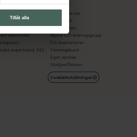
kter
Pressrum
tnadsskyddet
Jobba hos oss
Tillåt alla
edelsutbyte
Hållbarhet
in gammal medicin
Samarbeten
med läkemedel
Ägare och ledningsgrupp
registret
För leverantörer
oniskt expertstöd, EES
Företagskund
Eget apotek
Glädjeeffekten
Cookieinställningar