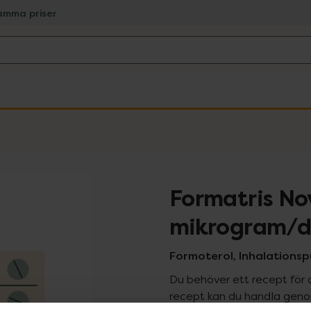
amma priser
Formatris Nov
mikrogram/d
Formoterol, Inhalationspu
Du behöver ett recept för 
recept kan du handla genom