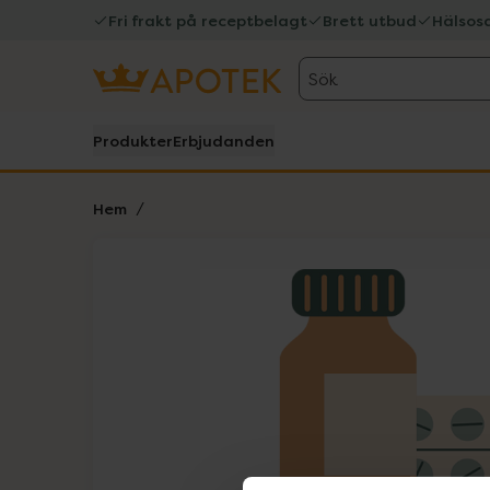
Fri frakt på receptbelagt
Brett utbud
Hälsos
Sök
Produkter
Erbjudanden
Hem
Hoppa över Lista
Lista: . Innehåller 1 objekt.