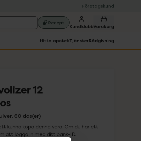
Företagskund
Recept
Kundklubb
Varukorg
Hitta apotek
Tjänster
Rådgivning
olizer 12
os
lver, 60 dos(er)
att kunna köpa denna vara. Om du har ett
 att logga in med ditt bank-ID.