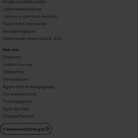
Högkostnadsskyddet
Läkemedelsutbyte
Lämna in gammal medicin
Resa med läkemedel
Receptregistret
Elektroniskt expertstöd, EES
Om oss
Pressrum
Jobba hos oss
Hållbarhet
Samarbeten
Ägare och ledningsgrupp
För leverantörer
Företagskund
Eget apotek
Glädjeeffekten
Cookieinställningar