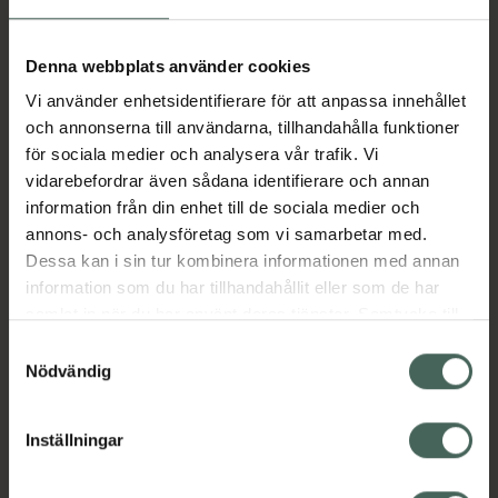
Aktuella erbjudanden
Denna webbplats använder cookies
Vi använder enhetsidentifierare för att anpassa innehållet
Beskrivning
Dölj
och annonserna till användarna, tillhandahålla funktioner
för sociala medier och analysera vår trafik. Vi
vidarebefordrar även sådana identifierare och annan
Läs alltid bipacksedeln innan
information från din enhet till de sociala medier och
användning.
annons- och analysföretag som vi samarbetar med.
Dessa kan i sin tur kombinera informationen med annan
EAN:
07046260187009
information som du har tillhandahållit eller som de har
samlat in när du har använt deras tjänster. Samtycke till
cookies är frivilligt och du kan när som helst ändra eller
Bipacksedel från FASS
Visa
Samtyckesval
återkalla ditt samtycke via webbplatsens
Nödvändig
cookieinställningar. Ett återkallat samtycke påverkar inte
lagligheten av behandling som skett innan återkallelsen.
Inställningar