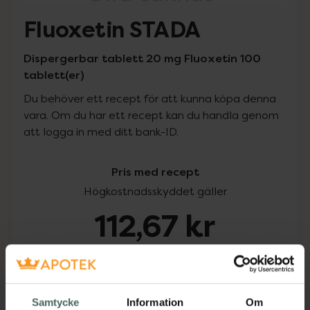
Fluoxetin STADA
Dispergerbar tablett 20 mg Fluoxetin 100
tablett(er)
Du behöver ett recept för att kunna köpa denna
vara. Om du har ett recept kan du handla genom
att logga in med ditt bank-ID.
Pris med recept
Högkostnadsskyddet gäller
112,67 kr
I apotek:
112,67 kr
Köp via ditt recept
Samtycke
Information
Om