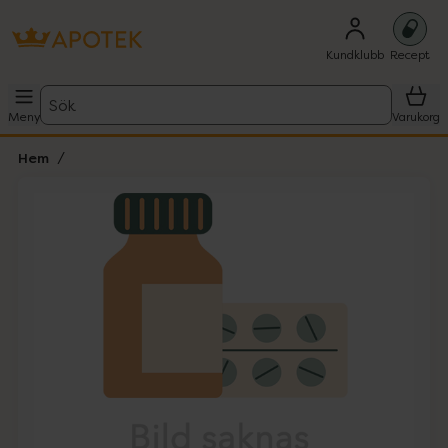
Kundklubb
Recept
Sök
Meny
Varukorg
Hem
Hoppa över Lista
Lista: . Innehåller 1 objekt.