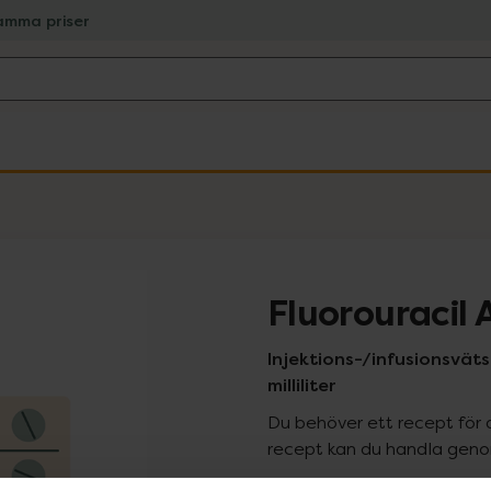
amma priser
Fluorouracil 
Injektions-/infusionsväts
milliliter
Du behöver ett recept för 
recept kan du handla genom