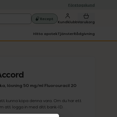
Företagskund
Recept
Kundklubb
Varukorg
Hitta apotek
Tjänster
Rådgivning
Accord
ka, lösning 50 mg/ml Fluorouracil 20
att kunna köpa denna vara. Om du har ett
 att logga in med ditt bank-ID.