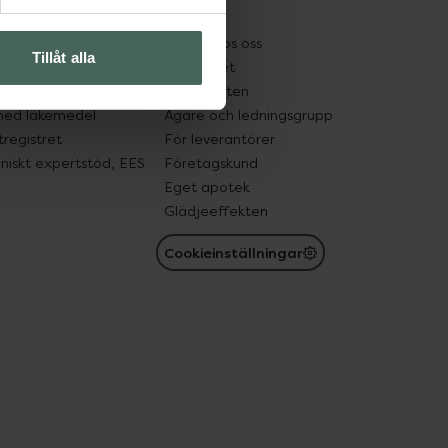
kter
Pressrum
tnadsskyddet
Jobba hos oss
Tillåt alla
edelsutbyte
Hållbarhet
in gammal medicin
Samarbeten
med läkemedel
Ägare och ledningsgrupp
registret
För leverantörer
oniskt expertstöd, EES
Företagskund
Eget apotek
Glädjeeffekten
Cookieinställningar