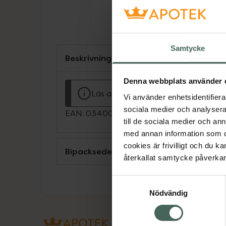
Samtycke
Beskrivning
Denna webbplats använder 
Läs alltid bipacksedeln innan använ
Vi använder enhetsidentifierar
sociala medier och analysera 
EAN:
03400957518110
till de sociala medier och a
med annan information som du 
cookies är frivilligt och du k
Bipacksedel från FASS
återkallat samtycke påverkar 
Samtyckesval
Nödvändig