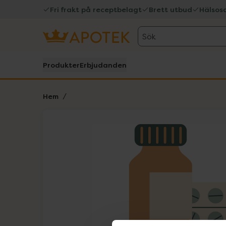
Fri frakt på receptbelagt
Brett utbud
Hälsos
Sök
Produkter
Erbjudanden
Hem
Hoppa över Lista
Lista: . Innehåller 1 objekt.