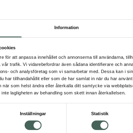
Pr
Högkostna
663
Information
Dölj
I a
cookies
dning.
e för att anpassa innehållet och annonserna till användarna, tillh
Kö
vår trafik. Vi vidarebefordrar även sådana identifierare och anna
nnons- och analysföretag som vi samarbetar med. Dessa kan i sin
har tillhandahållit eller som de har samlat in när du har använt 
Aktuella erbjudanden
an när som helst ändra eller återkalla ditt samtycke via webbplats
Visa
inte lagligheten av behandling som skett innan återkallelsen.
Inställningar
Statistik
Kundservice
Om re