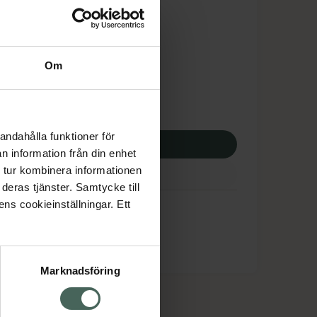
is med recept
dsskyddet gäller inte
,25 kr
Om
potek:
663,25 kr
andahålla funktioner för
p via ditt recept
n information från din enhet
 tur kombinera informationen
deras tjänster. Samtycke till
ens cookieinställningar. Ett
Marknadsföring
cept och läkemedel
Om oss