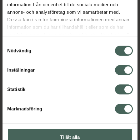
Jämförpris
0,41 kr
/
st
information från din enhet till de sociala medier och
EAN:
07046261172745
annons- och analysföretag som vi samarbetar med.
Dessa kan i sin tur kombinera informationen med annan
Kategorier:
information som du har tillhandahållit eller som de har
samlat in när du har använt deras tjänster. Samtycke till
cookies är frivilligt och du kan när som helst ändra eller
Samtyckesval
Innehåll
Visa
återkalla ditt samtycke via webbplatsens
Nödvändig
cookieinställningar. Ett återkallat samtycke påverkar inte
lagligheten av behandling som skett innan återkallelsen.
Instruktioner
Visa
Inställningar
Statistik
Bipacksedel från FASS
Visa
Marknadsföring
Produktmärkningar och konsumentguider
Visa
Tillåt alla