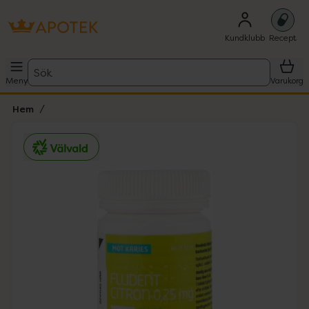
Kundklubb
Recept
Sök
Meny
Varukorg
Hem
Hoppa över Lista
Lista: . Innehåller 1 objekt.