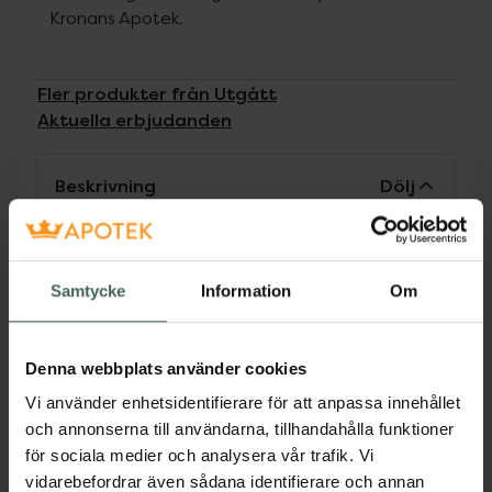
Kronans Apotek.
Fler produkter från Utgått
Aktuella erbjudanden
Beskrivning
Dölj
Receptfritt läkemedel. Läs alltid
bipacksedeln innan användning.
Samtycke
Information
Om
Receptfritt läkemedel. Fludent sugtabletter
används förebyggande mot hål i tänderna.
Denna webbplats använder cookies
Barn under 12 år bör endast använda Fludent
Vi använder enhetsidentifierare för att anpassa innehållet
sugtabletter på tandläkares
och annonserna till användarna, tillhandahålla funktioner
rekommendation. Läs alltid bipacksedel innan
för sociala medier och analysera vår trafik. Vi
användning.
vidarebefordrar även sådana identifierare och annan