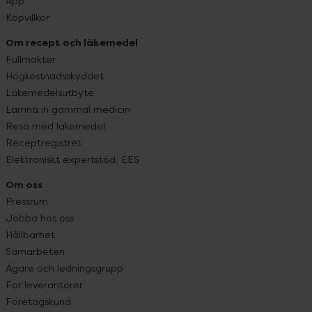
App
Köpvillkor
Om recept och läkemedel
Fullmakter
Högkostnadsskyddet
Läkemedelsutbyte
Lämna in gammal medicin
Resa med läkemedel
Receptregistret
Elektroniskt expertstöd, EES
Om oss
Pressrum
Jobba hos oss
Hållbarhet
Samarbeten
Ägare och ledningsgrupp
För leverantörer
Företagskund