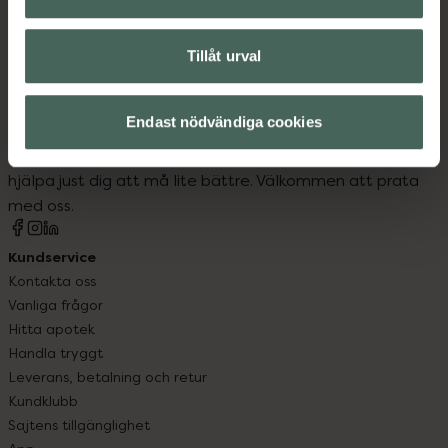
Tillåt urval
Kronans Apotek finns här för dig. Du hittar oss från Skåne i
Endast nödvändiga cookies
syd till Lappland i norr, och online i mobilen och på
datorn. Oavsett vem du är så är det vårt uppdrag att
hjälpa just dig att må lite bättre. Välkommen att prata
med oss.
Kundservice
Kontakta oss
Vanliga frågor
Hitta apotek
Handla tryggt
Leverans, betalning och retur
Kundklubb
Sajtens tillgänglighet