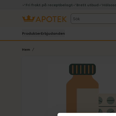
Fri frakt på receptbelagt
Brett utbud
Hälsos
Sök
Produkter
Erbjudanden
Hem
Hoppa över Lista
Lista: . Innehåller 1 objekt.