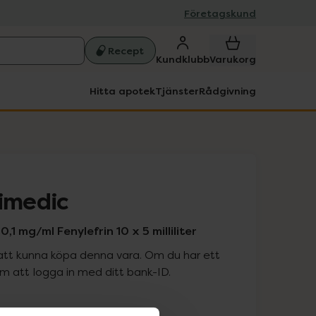
Företagskund
Recept
Kundklubb
Varukorg
Hitta apotek
Tjänster
Rådgivning
nimedic
,1 mg/ml Fenylefrin 10 x 5 milliliter
att kunna köpa denna vara. Om du har ett
 att logga in med ditt bank-ID.
is med recept