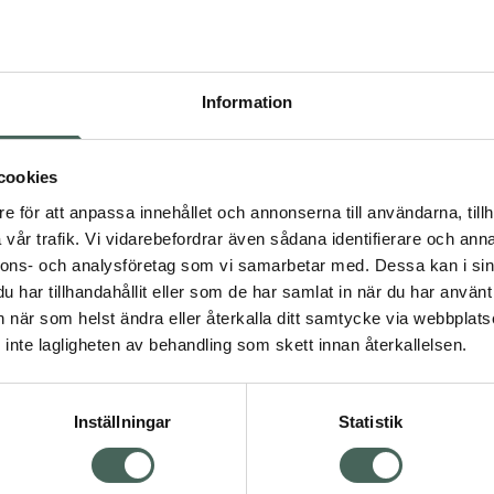
Högkostna
102
Information
Dölj
I a
cookies
Kö
dning.
e för att anpassa innehållet och annonserna till användarna, tillh
vår trafik. Vi vidarebefordrar även sådana identifierare och anna
nnons- och analysföretag som vi samarbetar med. Dessa kan i sin
Aktuella erbjudanden
har tillhandahållit eller som de har samlat in när du har använt 
an när som helst ändra eller återkalla ditt samtycke via webbplats
Visa
inte lagligheten av behandling som skett innan återkallelsen.
Inställningar
Statistik
Kundservice
Om re