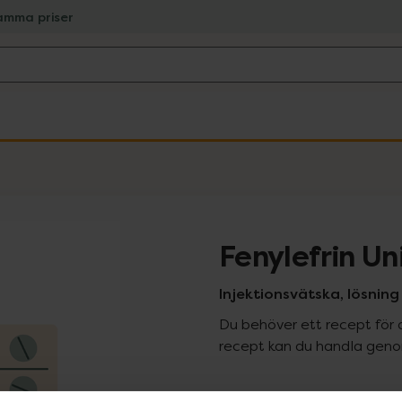
amma priser
Fenylefrin U
Injektionsvätska, lösning 0
Du behöver ett recept för 
recept kan du handla genom
Pr