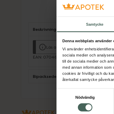
Samtycke
Beskrivning
Denna webbplats använder 
Läs alltid bipacksedeln innan använ
Vi använder enhetsidentifierar
sociala medier och analysera 
EAN:
07046265431831
till de sociala medier och a
med annan information som du 
cookies är frivilligt och du k
Bipacksedel från FASS
återkallat samtycke påverkar 
Samtyckesval
Nödvändig