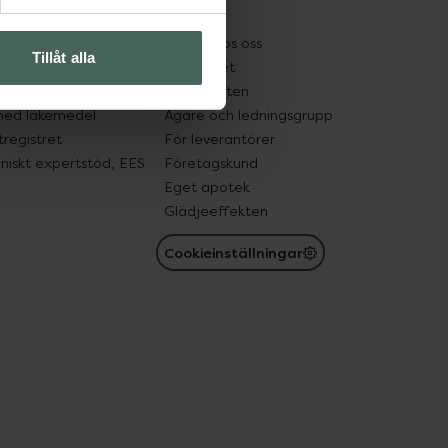
kter
Pressrum
tnadsskyddet
Jobba hos oss
Tillåt alla
edelsutbyte
Hållbarhet
in gammal medicin
Samarbeten
med läkemedel
Ägare och ledningsgrupp
registret
För leverantörer
oniskt expertstöd, EES
Företagskund
Eget apotek
Glädjeeffekten
Cookieinställningar