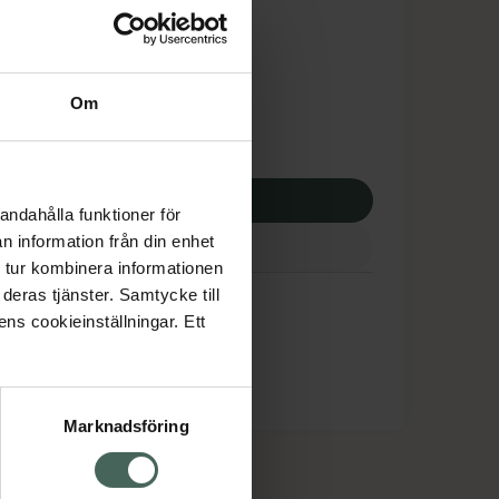
dsskyddet gäller inte
9,18 kr
Om
potek:
1029,18 kr
p via ditt recept
andahålla funktioner för
n information från din enhet
 tur kombinera informationen
deras tjänster. Samtycke till
ens cookieinställningar. Ett
Marknadsföring
cept och läkemedel
Om oss