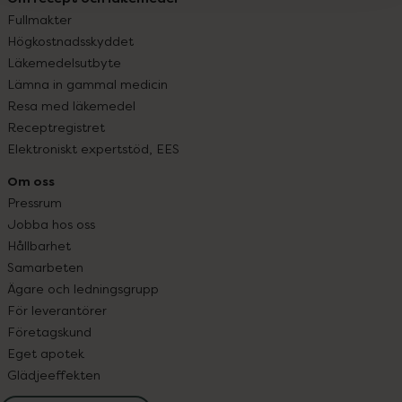
Fullmakter
Högkostnadsskyddet
Läkemedelsutbyte
Lämna in gammal medicin
Resa med läkemedel
Receptregistret
Elektroniskt expertstöd, EES
Om oss
Pressrum
Jobba hos oss
Hållbarhet
Samarbeten
Ägare och ledningsgrupp
För leverantörer
Företagskund
Eget apotek
Glädjeeffekten