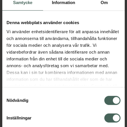
Köp via ditt recept
Samtycke
Information
Om
Denna webbplats använder cookies
Aktuella erbjudanden
Vi använder enhetsidentifierare för att anpassa innehållet
och annonserna till användarna, tillhandahålla funktioner
Beskrivning
Dölj
för sociala medier och analysera vår trafik. Vi
vidarebefordrar även sådana identifierare och annan
information från din enhet till de sociala medier och
Läs alltid bipacksedeln innan
annons- och analysföretag som vi samarbetar med.
användning.
Dessa kan i sin tur kombinera informationen med annan
EAN:
07046260594241
information som du har tillhandahållit eller som de har
samlat in när du har använt deras tjänster. Samtycke till
cookies är frivilligt och du kan när som helst ändra eller
Samtyckesval
återkalla ditt samtycke via webbplatsens
Nödvändig
Bipacksedel från FASS
Visa
cookieinställningar. Ett återkallat samtycke påverkar inte
lagligheten av behandling som skett innan återkallelsen.
Inställningar