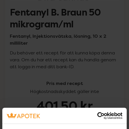
Fentanyl B. Braun 50
mikrogram/ml
Fentanyl, Injektionsvätska, lösning, 10 x 2
milliliter
Du behöver ett recept för att kunna köpa denna
vara. Om du har ett recept kan du handla genom
att logga in med ditt bank-ID.
Pris med recept
Högkostnadsskyddet gäller inte
401,50 kr
I apotek:
401,50 kr