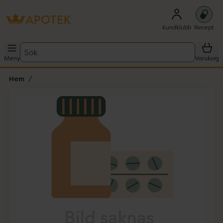
Kundklubb
Recept
Sök
Meny
Varukorg
Hem
Hoppa över Lista
Lista: . Innehåller 1 objekt.