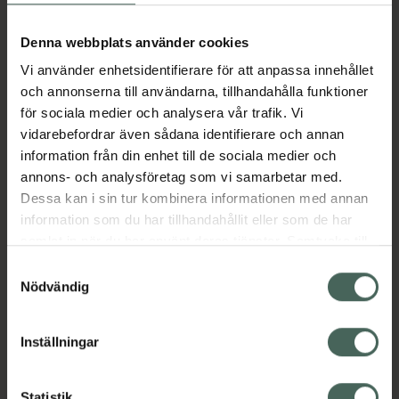
Aktuella erbjudanden
Denna webbplats använder cookies
Vi använder enhetsidentifierare för att anpassa innehållet
Beskrivning
Dölj
och annonserna till användarna, tillhandahålla funktioner
för sociala medier och analysera vår trafik. Vi
vidarebefordrar även sådana identifierare och annan
Läs alltid bipacksedeln innan
information från din enhet till de sociala medier och
användning.
annons- och analysföretag som vi samarbetar med.
EAN:
07046264156766
Dessa kan i sin tur kombinera informationen med annan
information som du har tillhandahållit eller som de har
samlat in när du har använt deras tjänster. Samtycke till
Bipacksedel från FASS
Visa
cookies är frivilligt och du kan när som helst ändra eller
Samtyckesval
återkalla ditt samtycke via webbplatsens
Nödvändig
cookieinställningar. Ett återkallat samtycke påverkar inte
lagligheten av behandling som skett innan återkallelsen.
Inställningar
Kronans Apotek finns här för dig. Du hittar oss från Skåne i
Statistik