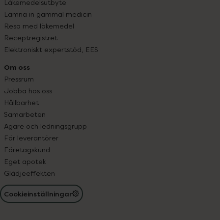
Läkemedelsutbyte
Lämna in gammal medicin
Resa med läkemedel
Receptregistret
Elektroniskt expertstöd, EES
Om oss
Pressrum
Jobba hos oss
Hållbarhet
Samarbeten
Ägare och ledningsgrupp
För leverantörer
Företagskund
Eget apotek
Glädjeeffekten
Cookieinställningar