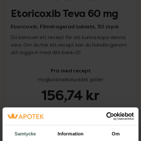
Etoricoxib Teva 60 mg
Etoricoxib, Filmdragerad tablett, 30 styck
Du behöver ett recept för att kunna köpa denna
vara. Om du har ett recept kan du handla genom
att logga in med ditt bank-ID.
Pris med recept
Högkostnadsskyddet gäller
156,74 kr
I apotek:
156,74 kr
Köp via ditt recept
Samtycke
Information
Om