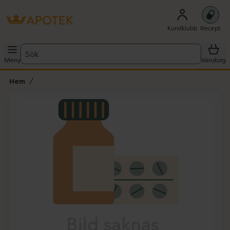
Kundklubb
Recept
Sök
Meny
Varukorg
Hem
Hoppa över Lista
Lista: . Innehåller 1 objekt.