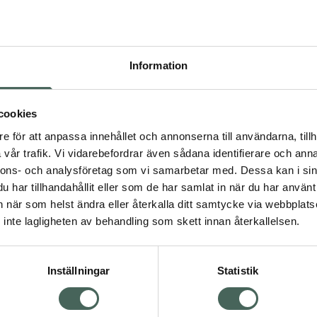
Högkos
127
Information
Dölj
I 
cookies
Kö
dning.
e för att anpassa innehållet och annonserna till användarna, tillh
vår trafik. Vi vidarebefordrar även sådana identifierare och anna
nnons- och analysföretag som vi samarbetar med. Dessa kan i sin
Aktuella erbjudanden
har tillhandahållit eller som de har samlat in när du har använt 
an när som helst ändra eller återkalla ditt samtycke via webbplats
Visa
inte lagligheten av behandling som skett innan återkallelsen.
Inställningar
Statistik
Kundservice
Om re