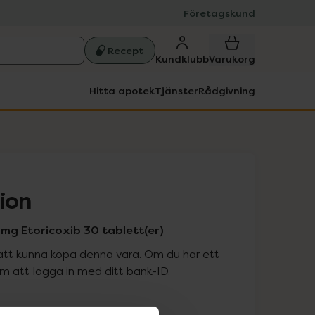
Företagskund
Recept
Kundklubb
Varukorg
Hitta apotek
Tjänster
Rådgivning
ion
mg Etoricoxib 30 tablett(er)
att kunna köpa denna vara. Om du har ett
 att logga in med ditt bank-ID.
is med recept