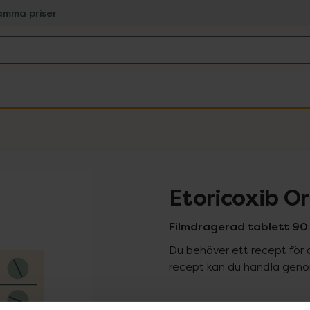
amma priser
Etoricoxib Or
Filmdragerad tablett 90 
Du behöver ett recept för 
recept kan du handla genom
Pr