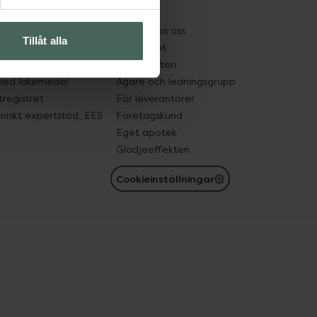
kter
Pressrum
tnadsskyddet
Jobba hos oss
Tillåt alla
edelsutbyte
Hållbarhet
in gammal medicin
Samarbeten
med läkemedel
Ägare och ledningsgrupp
registret
För leverantörer
oniskt expertstöd, EES
Företagskund
Eget apotek
Glädjeeffekten
Cookieinställningar