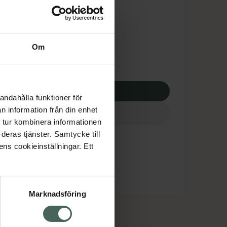
tnadsskyddet gäller
,04 kr
Om
apotek:
127,04 kr
p via ditt recept
andahålla funktioner för
n information från din enhet
 tur kombinera informationen
deras tjänster. Samtycke till
ens cookieinställningar. Ett
Marknadsföring
cept och läkemedel
Om oss