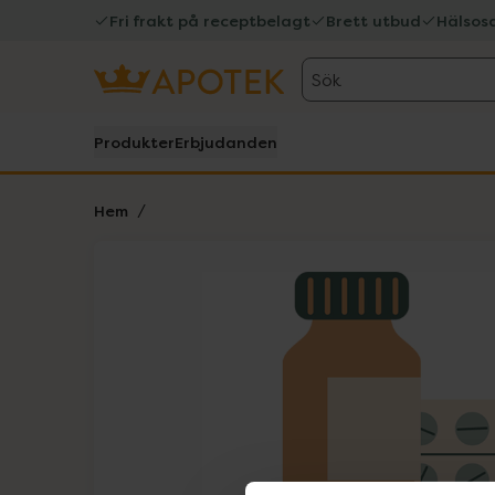
Fri frakt på receptbelagt
Brett utbud
Hälsos
Sök
Produkter
Erbjudanden
Hem
Hoppa över Lista
Lista: . Innehåller 1 objekt.