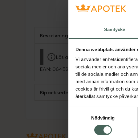
Samtycke
Beskrivning
Denna webbplats använder 
Läs alltid bipacksedeln innan använ
Vi använder enhetsidentifierar
sociala medier och analysera 
EAN:
06432100049810
till de sociala medier och a
med annan information som du 
cookies är frivilligt och du k
Bipacksedel från FASS
återkallat samtycke påverkar 
Samtyckesval
Nödvändig