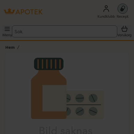
Kundklubb
Recept
Sök
Meny
Varukorg
Hem
Hoppa över Lista
Lista: . Innehåller 1 objekt.