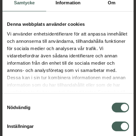
Köp via ditt recept
Samtycke
Information
Om
Denna webbplats använder cookies
Aktuella erbjudanden
Vi använder enhetsidentifierare för att anpassa innehållet
och annonserna till användarna, tillhandahålla funktioner
Beskrivning
Dölj
för sociala medier och analysera vår trafik. Vi
vidarebefordrar även sådana identifierare och annan
information från din enhet till de sociala medier och
Läs alltid bipacksedeln innan
annons- och analysföretag som vi samarbetar med.
användning.
Dessa kan i sin tur kombinera informationen med annan
EAN:
04052682008818
information som du har tillhandahållit eller som de har
samlat in när du har använt deras tjänster. Samtycke till
cookies är frivilligt och du kan när som helst ändra eller
Samtyckesval
återkalla ditt samtycke via webbplatsens
Nödvändig
Bipacksedel från FASS
Visa
cookieinställningar. Ett återkallat samtycke påverkar inte
lagligheten av behandling som skett innan återkallelsen.
Inställningar