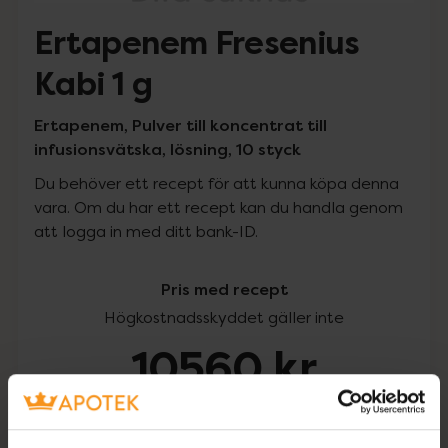
Ertapenem Fresenius
Kabi 1 g
Ertapenem, Pulver till koncentrat till
infusionsvätska, lösning, 10 styck
Du behöver ett recept för att kunna köpa denna
vara. Om du har ett recept kan du handla genom
att logga in med ditt bank-ID.
Pris med recept
Högkostnadsskyddet gäller inte
10560 kr
I apotek:
10560 kr