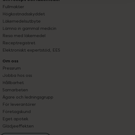
Fullmakter
Högkostnadsskyddet
Läkemedelsutbyte
Lämna in gammal medicin
Resa med läkemedel
Receptregistret
Elektroniskt expertstöd, EES
Om oss
Pressrum
Jobba hos oss
Hållbarhet
Samarbeten
Ägare och ledningsgrupp
För leverantörer
Företagskund
Eget apotek
Glädjeeffekten