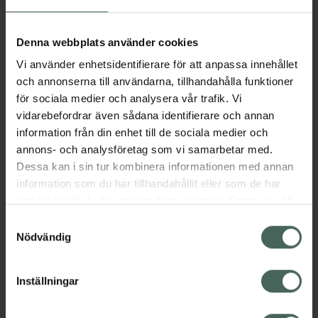
Aktuella erbjudanden
Denna webbplats använder cookies
Vi använder enhetsidentifierare för att anpassa innehållet
Beskrivning
Dölj
och annonserna till användarna, tillhandahålla funktioner
för sociala medier och analysera vår trafik. Vi
vidarebefordrar även sådana identifierare och annan
Läs alltid bipacksedeln innan
information från din enhet till de sociala medier och
användning.
annons- och analysföretag som vi samarbetar med.
Dessa kan i sin tur kombinera informationen med annan
EAN:
07038319122628
information som du har tillhandahållit eller som de har
samlat in när du har använt deras tjänster. Samtycke till
cookies är frivilligt och du kan när som helst ändra eller
Bipacksedel från FASS
Visa
Samtyckesval
återkalla ditt samtycke via webbplatsens
Nödvändig
cookieinställningar. Ett återkallat samtycke påverkar inte
lagligheten av behandling som skett innan återkallelsen.
Inställningar