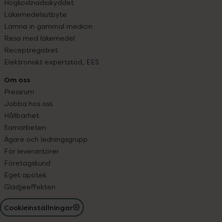
Högkostnadsskyddet
Läkemedelsutbyte
Lämna in gammal medicin
Resa med läkemedel
Receptregistret
Elektroniskt expertstöd, EES
Om oss
Pressrum
Jobba hos oss
Hållbarhet
Samarbeten
Ägare och ledningsgrupp
För leverantörer
Företagskund
Eget apotek
Glädjeeffekten
Cookieinställningar