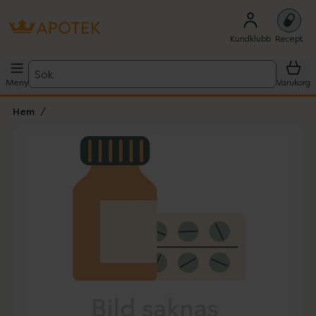
Kundklubb
Recept
Sök
Meny
Varukorg
Hem
Hoppa över Lista
Lista: . Innehåller 1 objekt.