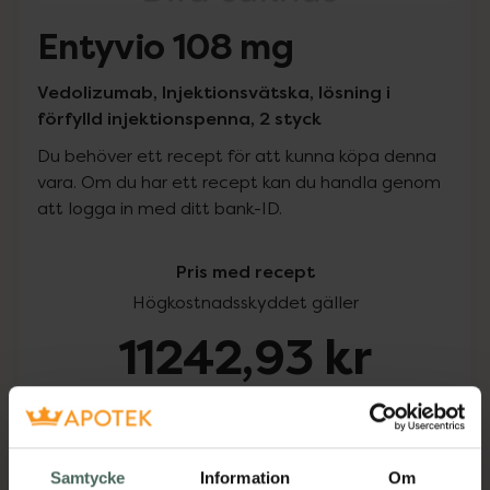
Entyvio 108 mg
Vedolizumab, Injektionsvätska, lösning i
förfylld injektionspenna, 2 styck
Du behöver ett recept för att kunna köpa denna
vara. Om du har ett recept kan du handla genom
att logga in med ditt bank-ID.
Pris med recept
Högkostnadsskyddet gäller
11242,93 kr
I apotek:
11242,93 kr
Köp via ditt recept
Samtycke
Information
Om