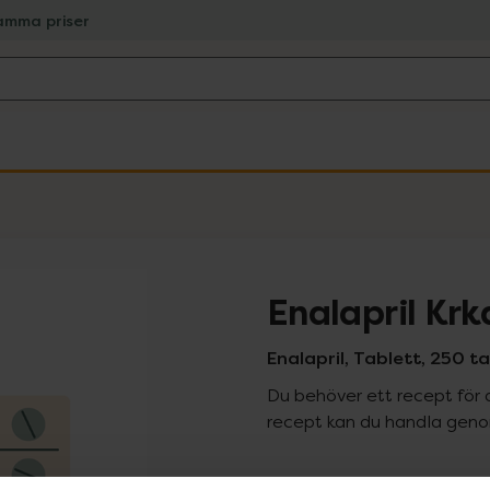
amma priser
Enalapril Krk
Enalapril, Tablett, 250 ta
Du behöver ett recept för 
recept kan du handla genom
Pr