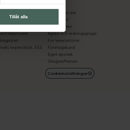
kter
Pressrum
tnadsskyddet
Jobba hos oss
Tillåt alla
edelsutbyte
Hållbarhet
in gammal medicin
Samarbeten
med läkemedel
Ägare och ledningsgrupp
registret
För leverantörer
oniskt expertstöd, EES
Företagskund
Eget apotek
Glädjeeffekten
Cookieinställningar