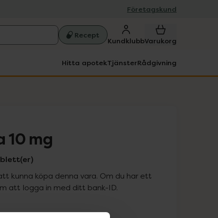
Företagskund
Recept
Kundklubb
Varukorg
Hitta apotek
Tjänster
Rådgivning
a 10 mg
blett(er)
att kunna köpa denna vara. Om du har ett
 att logga in med ditt bank-ID.
is med recept