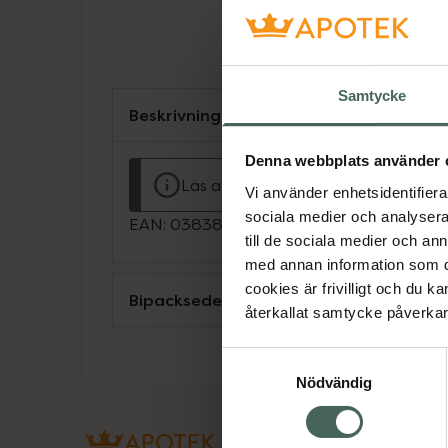
Samtycke
Beskrivning
Denna webbplats använder 
Läs alltid bipacksedeln innan använ
Vi använder enhetsidentifierar
sociala medier och analysera 
EAN:
03838989700379
till de sociala medier och a
med annan information som du 
cookies är frivilligt och du k
Bipacksedel från FASS
återkallat samtycke påverkar 
Samtyckesval
Nödvändig