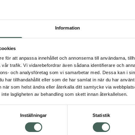
Högkos
363
Information
Dölj
I a
cookies
Kö
dning.
e för att anpassa innehållet och annonserna till användarna, tillh
vår trafik. Vi vidarebefordrar även sådana identifierare och anna
nnons- och analysföretag som vi samarbetar med. Dessa kan i sin
Aktuella erbjudanden
har tillhandahållit eller som de har samlat in när du har använt 
an när som helst ändra eller återkalla ditt samtycke via webbplats
Visa
inte lagligheten av behandling som skett innan återkallelsen.
Inställningar
Statistik
Kundservice
Om re