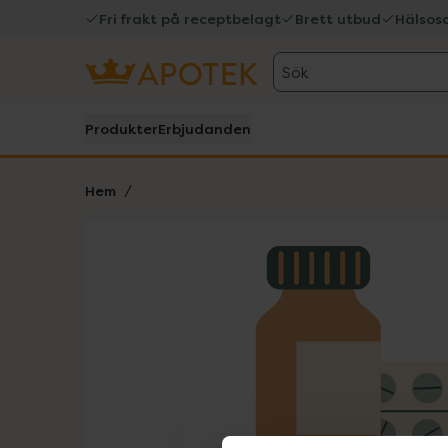
Fri frakt på receptbelagt
Brett utbud
Hälsos
Sök
Produkter
Erbjudanden
Hem
Hoppa över Lista
Lista: . Innehåller 1 objekt.