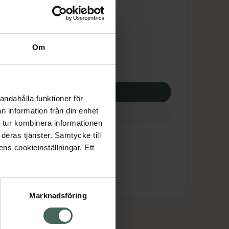
tnadsskyddet gäller
,58 kr
Om
potek:
363,58 kr
p via ditt recept
andahålla funktioner för
n information från din enhet
 tur kombinera informationen
deras tjänster. Samtycke till
ens cookieinställningar. Ett
Marknadsföring
cept och läkemedel
Om oss