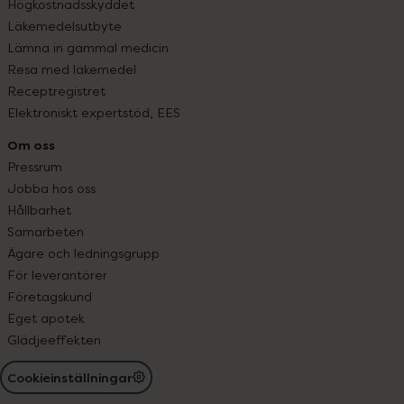
Högkostnadsskyddet
Läkemedelsutbyte
Lämna in gammal medicin
Resa med läkemedel
Receptregistret
Elektroniskt expertstöd, EES
Om oss
Pressrum
Jobba hos oss
Hållbarhet
Samarbeten
Ägare och ledningsgrupp
För leverantörer
Företagskund
Eget apotek
Glädjeeffekten
Cookieinställningar