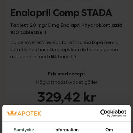
Enalapril Comp STADA
Tablett 20 mg/6 mg Enalapril+hydroklortiazid
100 tablett(er)
Du behöver ett recept för att kunna köpa denna
vara. Om du har ett recept kan du handla genom
att logga in med ditt bank-ID.
Pris med recept
Högkostnadsskyddet gäller
329,42 kr
I apotek:
329,42 kr
Köp via ditt recept
Samtycke
Information
Om