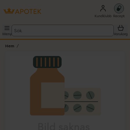
Kundklubb
Recept
Sök
Meny
Varukorg
Hem
Hoppa över Lista
Lista: . Innehåller 1 objekt.