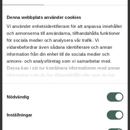
Aktuella erbjudanden
Denna webbplats använder cookies
Vi använder enhetsidentifierare för att anpassa innehållet
Beskrivning
Dölj
och annonserna till användarna, tillhandahålla funktioner
för sociala medier och analysera vår trafik. Vi
vidarebefordrar även sådana identifierare och annan
Läs alltid bipacksedeln innan
information från din enhet till de sociala medier och
användning.
annons- och analysföretag som vi samarbetar med.
Dessa kan i sin tur kombinera informationen med annan
EAN:
07046260202658
information som du har tillhandahållit eller som de har
samlat in när du har använt deras tjänster. Samtycke till
cookies är frivilligt och du kan när som helst ändra eller
Bipacksedel från FASS
Visa
Samtyckesval
återkalla ditt samtycke via webbplatsens
Nödvändig
cookieinställningar. Ett återkallat samtycke påverkar inte
lagligheten av behandling som skett innan återkallelsen.
Inställningar