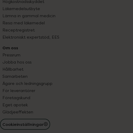
Högkostnadsskyddet
Läkemedelsutbyte
Lämna in gammal medicin
Resa med läkemedel
Receptregistret
Elektroniskt expertstöd, EES
Om oss
Pressrum
Jobba hos oss
Hållbarhet
Samarbeten
Ägare och ledningsgrupp
För leverantörer
Företagskund
Eget apotek
Glädjeeffekten
Cookieinställningar