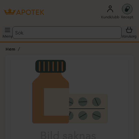
Kundklubb
Recept
Sök
Meny
Varukorg
Hem
Hoppa över Lista
Lista: . Innehåller 1 objekt.