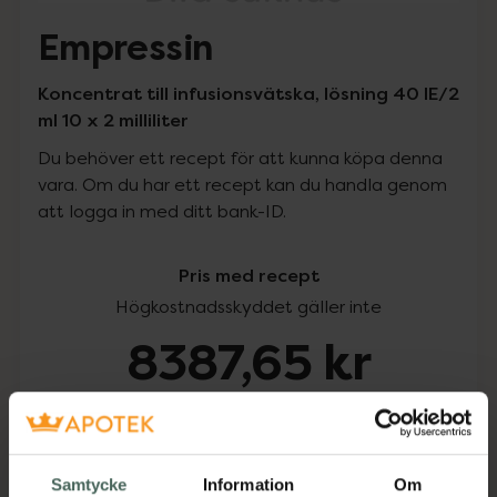
Empressin
Koncentrat till infusionsvätska, lösning 40 IE/2
ml 10 x 2 milliliter
Du behöver ett recept för att kunna köpa denna
vara. Om du har ett recept kan du handla genom
att logga in med ditt bank-ID.
Pris med recept
Högkostnadsskyddet gäller inte
8387,65 kr
I apotek:
8387,65 kr
Köp via ditt recept
Samtycke
Information
Om