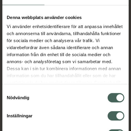
Aktuella erbjudanden
Denna webbplats använder cookies
Vi använder enhetsidentifierare för att anpassa innehållet
Beskrivning
Dölj
och annonserna till användarna, tillhandahålla funktioner
för sociala medier och analysera vår trafik. Vi
vidarebefordrar även sådana identifierare och annan
Läs alltid bipacksedeln innan
information från din enhet till de sociala medier och
användning.
annons- och analysföretag som vi samarbetar med.
Dessa kan i sin tur kombinera informationen med annan
EAN:
07046265262299
information som du har tillhandahållit eller som de har
samlat in när du har använt deras tjänster. Samtycke till
cookies är frivilligt och du kan när som helst ändra eller
Bipacksedel från FASS
Visa
Samtyckesval
återkalla ditt samtycke via webbplatsens
Nödvändig
cookieinställningar. Ett återkallat samtycke påverkar inte
lagligheten av behandling som skett innan återkallelsen.
Inställningar