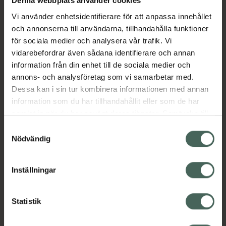
Echinaforce, som innehåller extrakt av röd
Denna webbplats använder cookies
solhatt. Då lindras dina förkylningssymtom
Vi använder enhetsidentifierare för att anpassa innehållet
snabbt. Du kan även ta Echinaforce kortvarigt
och annonserna till användarna, tillhandahålla funktioner
i förebyggande syfte. - tas vid första
för sociala medier och analysera vår trafik. Vi
förkylningssymtom - finns även i flytande
vidarebefordrar även sådana identifierare och annan
form.
information från din enhet till de sociala medier och
annons- och analysföretag som vi samarbetar med.
Jämförpris
1,13 kr
/
st
Dessa kan i sin tur kombinera informationen med annan
EAN:
07313700016855
information som du har tillhandahållit eller som de har
Kategorier:
samlat in när du har använt deras tjänster. Samtycke till
cookies är frivilligt och du kan när som helst ändra eller
Förkylning och feber
Snuva och nästäppa
Samtyckesval
återkalla ditt samtycke via webbplatsens
Nödvändig
cookieinställningar. Ett återkallat samtycke påverkar inte
lagligheten av behandling som skett innan återkallelsen.
Innehåll
Visa
Inställningar
Instruktioner
Visa
Statistik