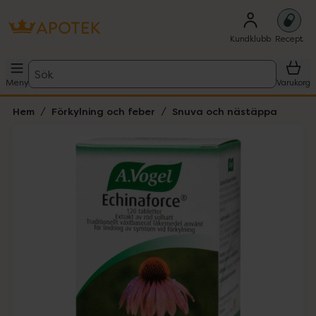
Kundklubb
Recept
Sök
Meny
Varukorg
Hem
Förkylning och feber
Snuva och nästäppa
Hoppa över Lista
Lista: . Innehåller 2 objekt.