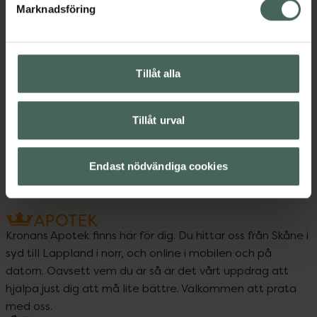
Bipacksedel från FASS
Visa
Marknadsföring
Tillåt alla
Upptäck flera produkter inom
Förkylning och feber
Tillåt urval
Snuva och nästäppa
Endast nödvändiga cookies
Kronans Apotek finns här för dig. Du hittar oss från Skåne i
syd till Lappland i norr, och online i mobilen och på
datorn. Oavsett vem du är så är det vårt uppdrag att
hjälpa just dig att må lite bättre. Välkommen att prata
med oss.