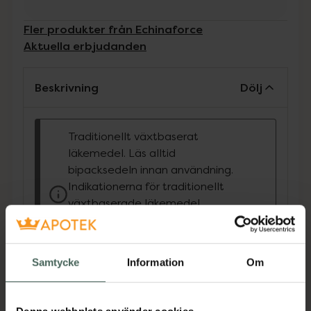
Fler produkter från Echinaforce
Aktuella erbjudanden
Beskrivning
Dölj
Traditionellt växtbaserat
läkemedel. Läs alltid
bipacksedeln innan användning.
Indikationerna för traditionellt
växtbaserade läkemedel
grundar sig uteslutande på
erfarenhet av långvarig
användning.
Samtycke
Information
Om
Echinaforce tabletter - Så snart du börjar
hosta, känner dig snuvig eller får feber så ta