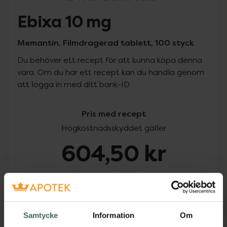
Ebixa 10 mg
Memantin, Filmdragerad tablett, 100 styck
Du behöver ett recept för att kunna köpa denna
vara. Om du har ett recept kan du handla genom
att logga in med ditt bank-ID.
Pris med recept
Högkostnadsskyddet gäller
604,50 kr
I apotek:
604,50 kr
Köp via ditt recept
Samtycke
Information
Om