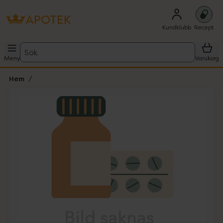
Kundklubb
Recept
Sök
Meny
Varukorg
Hem
Hoppa över Lista
Lista: . Innehåller 1 objekt.