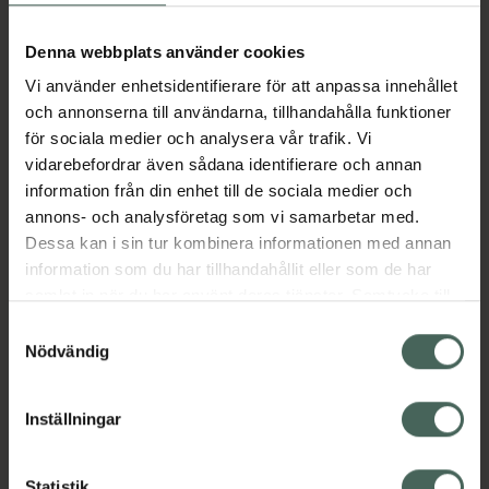
Aktuella erbjudanden
Denna webbplats använder cookies
Vi använder enhetsidentifierare för att anpassa innehållet
Beskrivning
Dölj
och annonserna till användarna, tillhandahålla funktioner
för sociala medier och analysera vår trafik. Vi
vidarebefordrar även sådana identifierare och annan
Läs alltid bipacksedeln innan
information från din enhet till de sociala medier och
användning.
annons- och analysföretag som vi samarbetar med.
EAN:
05702150146953
Dessa kan i sin tur kombinera informationen med annan
information som du har tillhandahållit eller som de har
samlat in när du har använt deras tjänster. Samtycke till
Bipacksedel från FASS
Visa
cookies är frivilligt och du kan när som helst ändra eller
Samtyckesval
återkalla ditt samtycke via webbplatsens
Nödvändig
cookieinställningar. Ett återkallat samtycke påverkar inte
lagligheten av behandling som skett innan återkallelsen.
Inställningar
Kronans Apotek finns här för dig. Du hittar oss från Skåne i
Statistik