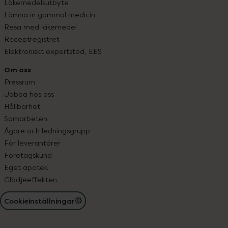
Läkemedelsutbyte
Lämna in gammal medicin
Resa med läkemedel
Receptregistret
Elektroniskt expertstöd, EES
Om oss
Pressrum
Jobba hos oss
Hållbarhet
Samarbeten
Ägare och ledningsgrupp
För leverantörer
Företagskund
Eget apotek
Glädjeeffekten
Cookieinställningar