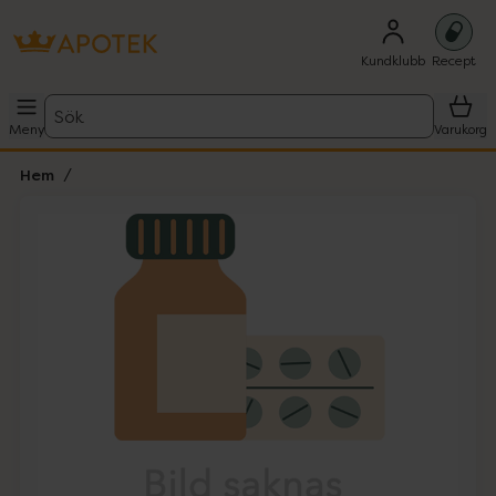
Kundklubb
Recept
Sök
Meny
Varukorg
Hem
Hoppa över Lista
Lista: . Innehåller 1 objekt.