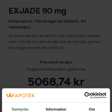
EXJADE 90 mg
Deferasirox, Filmdragerad tablett, 90
tablett(er)
Du behöver ett recept för att kunna köpa denna
vara. Om du har ett recept kan du handla genom
att logga in med ditt bank-ID.
Pris med recept
Högkostnadsskyddet gäller inte
5068,74 kr
I apotek:
5068,74 kr
Köp via ditt recept
Samtycke
Information
Om