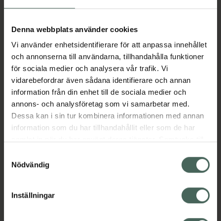
Aktuella erbjudanden
Denna webbplats använder cookies
Vi använder enhetsidentifierare för att anpassa innehållet
Beskrivning
Dölj
och annonserna till användarna, tillhandahålla funktioner
för sociala medier och analysera vår trafik. Vi
vidarebefordrar även sådana identifierare och annan
Läs alltid bipacksedeln innan
information från din enhet till de sociala medier och
användning.
annons- och analysföretag som vi samarbetar med.
Dessa kan i sin tur kombinera informationen med annan
EAN:
07046263950778
information som du har tillhandahållit eller som de har
samlat in när du har använt deras tjänster. Samtycke till
cookies är frivilligt och du kan när som helst ändra eller
Bipacksedel från FASS
Visa
Samtyckesval
återkalla ditt samtycke via webbplatsens
Nödvändig
cookieinställningar. Ett återkallat samtycke påverkar inte
lagligheten av behandling som skett innan återkallelsen.
Inställningar