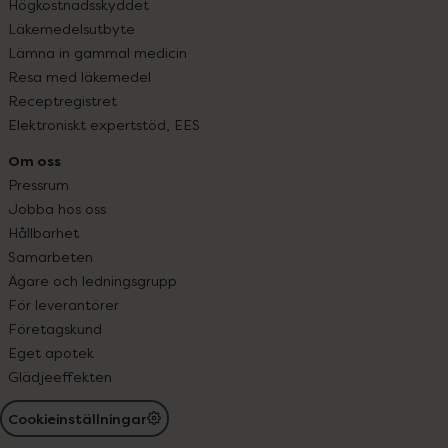
Högkostnadsskyddet
Läkemedelsutbyte
Lämna in gammal medicin
Resa med läkemedel
Receptregistret
Elektroniskt expertstöd, EES
Om oss
Pressrum
Jobba hos oss
Hållbarhet
Samarbeten
Ägare och ledningsgrupp
För leverantörer
Företagskund
Eget apotek
Glädjeeffekten
Cookieinställningar