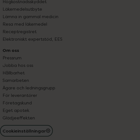
Högkostnadsskyddet
Läkemedelsutbyte
Lämna in gammal medicin
Resa med läkemedel
Receptregistret
Elektroniskt expertstöd, EES
Om oss
Pressrum
Jobba hos oss
Hållbarhet
Samarbeten
Ägare och ledningsgrupp
För leverantörer
Företagskund
Eget apotek
Glädjeeffekten
Cookieinställningar