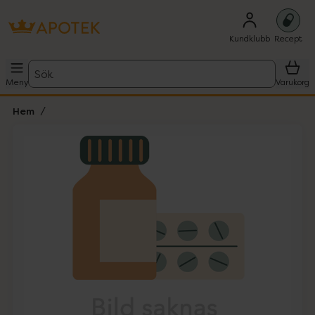
Kundklubb
Recept
Sök
Meny
Varukorg
Hem
Hoppa över Lista
Lista: . Innehåller 1 objekt.