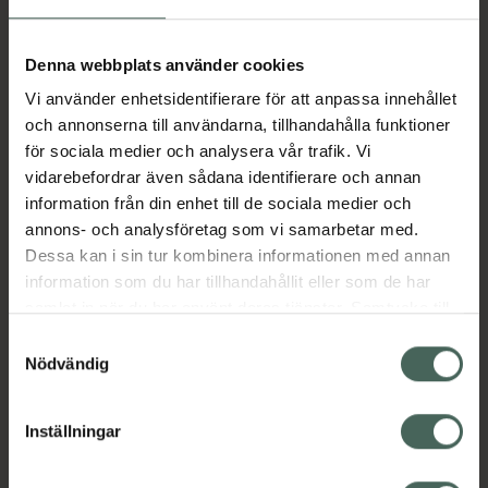
Aktuella erbjudanden
Denna webbplats använder cookies
Vi använder enhetsidentifierare för att anpassa innehållet
Beskrivning
Dölj
och annonserna till användarna, tillhandahålla funktioner
för sociala medier och analysera vår trafik. Vi
vidarebefordrar även sådana identifierare och annan
Läs alltid bipacksedeln innan
information från din enhet till de sociala medier och
användning.
annons- och analysföretag som vi samarbetar med.
Dessa kan i sin tur kombinera informationen med annan
EAN:
07046261895347
information som du har tillhandahållit eller som de har
samlat in när du har använt deras tjänster. Samtycke till
cookies är frivilligt och du kan när som helst ändra eller
Bipacksedel från FASS
Visa
Samtyckesval
återkalla ditt samtycke via webbplatsens
Nödvändig
cookieinställningar. Ett återkallat samtycke påverkar inte
lagligheten av behandling som skett innan återkallelsen.
Inställningar