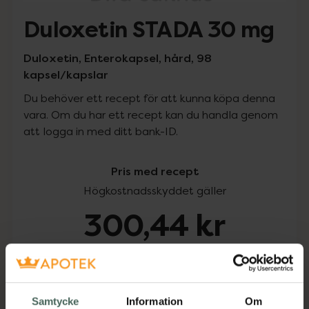
Duloxetin STADA 30 mg
Duloxetin, Enterokapsel, hård, 98
kapsel/kapslar
Du behöver ett recept för att kunna köpa denna
vara. Om du har ett recept kan du handla genom
att logga in med ditt bank-ID.
Pris med recept
Högkostnadsskyddet gäller
300,44 kr
I apotek:
300,44 kr
Köp via ditt recept
Samtycke
Information
Om