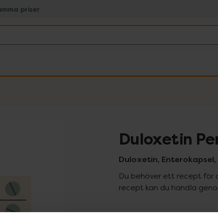
amma priser
Duloxetin Pe
Duloxetin, Enterokapsel,
Du behöver ett recept för 
recept kan du handla genom
Pr