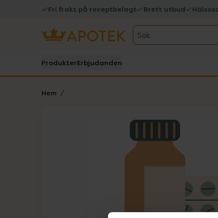
Fri frakt på receptbelagt
Brett utbud
Hälsos
Sök
Produkter
Erbjudanden
Hem
Hoppa över Lista
Lista: . Innehåller 1 objekt.