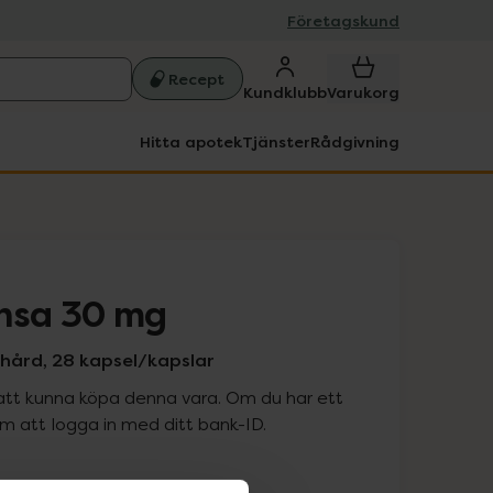
Företagskund
Recept
Kundklubb
Varukorg
Hitta apotek
Tjänster
Rådgivning
nsa 30 mg
 hård, 28 kapsel/kapslar
att kunna köpa denna vara. Om du har ett
 att logga in med ditt bank-ID.
is med recept