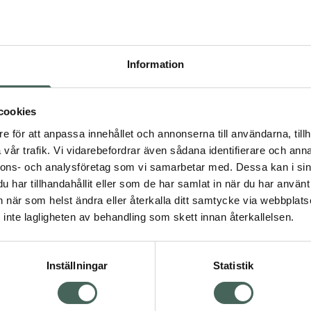
Högkos
65
Information
Dölj
I 
cookies
Kö
dning.
e för att anpassa innehållet och annonserna till användarna, tillh
vår trafik. Vi vidarebefordrar även sådana identifierare och anna
nnons- och analysföretag som vi samarbetar med. Dessa kan i sin
Aktuella erbjudanden
har tillhandahållit eller som de har samlat in när du har använt 
an när som helst ändra eller återkalla ditt samtycke via webbplats
Visa
inte lagligheten av behandling som skett innan återkallelsen.
Inställningar
Statistik
Kundservice
Om re