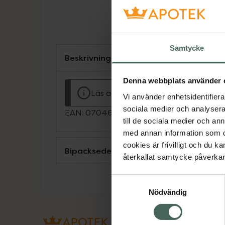
Samtycke
Beskrivning
Denna webbplats använder 
Läs alltid bipacksedeln innan använ
Vi använder enhetsidentifierar
sociala medier och analysera 
EAN:
07046264364895
till de sociala medier och a
med annan information som du 
cookies är frivilligt och du k
Bipacksedel från FASS
återkallat samtycke påverkar 
Samtyckesval
Nödvändig