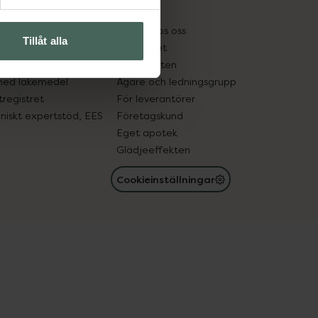
kter
Pressrum
tnadsskyddet
Jobba hos oss
Tillåt alla
edelsutbyte
Hållbarhet
in gammal medicin
Samarbeten
med läkemedel
Ägare och ledningsgrupp
registret
För leverantörer
oniskt expertstöd, EES
Företagskund
Eget apotek
Glädjeeffekten
Cookieinställningar