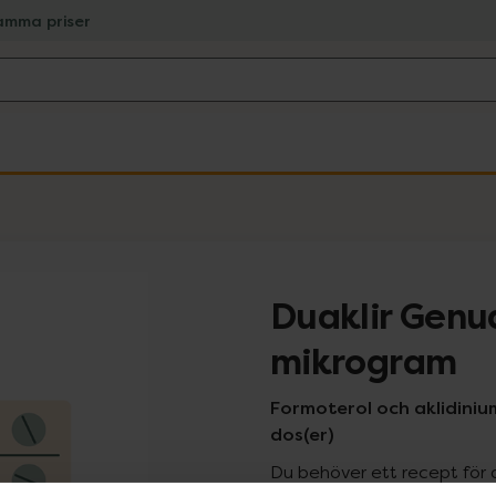
amma priser
Duaklir Genu
mikrogram
Formoterol och aklidiniu
dos(er)
Du behöver ett recept för 