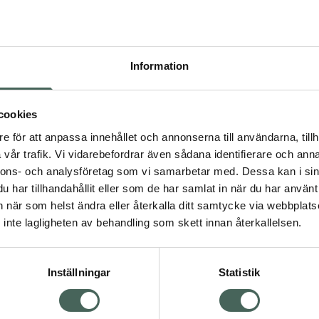
recept kan du handla genom
Pr
Högkos
Information
Dölj
147
cookies
dning.
e för att anpassa innehållet och annonserna till användarna, tillh
I a
vår trafik. Vi vidarebefordrar även sådana identifierare och anna
nnons- och analysföretag som vi samarbetar med. Dessa kan i sin
Kö
har tillhandahållit eller som de har samlat in när du har använt 
an när som helst ändra eller återkalla ditt samtycke via webbplats
Visa
inte lagligheten av behandling som skett innan återkallelsen.
Aktuella erbjudanden
Inställningar
Statistik
Kundservice
Om re