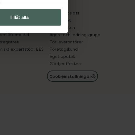
kter
Pressrum
tnadsskyddet
Jobba hos oss
Tillåt alla
edelsutbyte
Hållbarhet
in gammal medicin
Samarbeten
med läkemedel
Ägare och ledningsgrupp
registret
För leverantörer
oniskt expertstöd, EES
Företagskund
Eget apotek
Glädjeeffekten
Cookieinställningar