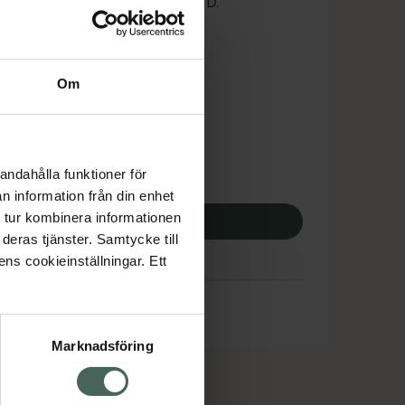
 att logga in med ditt bank-ID.
is med recept
tnadsskyddet gäller
Om
9,56 kr
andahålla funktioner för
potek:
1479,56 kr
n information från din enhet
 tur kombinera informationen
p via ditt recept
deras tjänster. Samtycke till
ens cookieinställningar. Ett
Marknadsföring
cept och läkemedel
Om oss