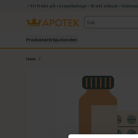
Fri frakt på receptbelagt
Brett utbud
Hälsos
Sök
Produkter
Erbjudanden
Hem
Hoppa över Lista
Lista: . Innehåller 1 objekt.