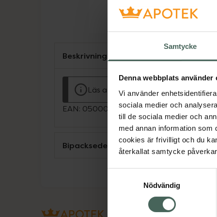
Samtycke
Beskrivning
Denna webbplats använder 
Läs alltid bipacksedeln innan använ
Vi använder enhetsidentifierar
sociala medier och analysera 
EAN:
05000456008563
till de sociala medier och a
med annan information som du 
cookies är frivilligt och du k
Bipacksedel från FASS
återkallat samtycke påverkar 
Samtyckesval
Nödvändig