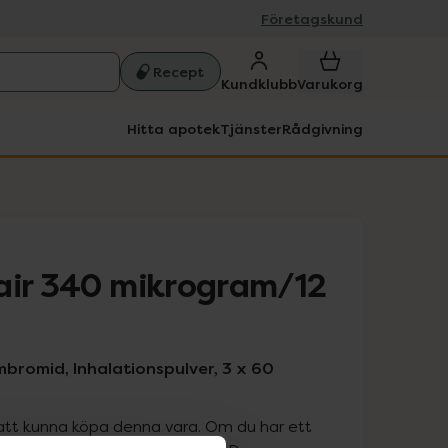
Företagskund
Recept
Kundklubb
Varukorg
Hitta apotek
Tjänster
Rådgivning
air 340 mikrogram/12
mbromid, Inhalationspulver, 3 x 60
att kunna köpa denna vara. Om du har ett