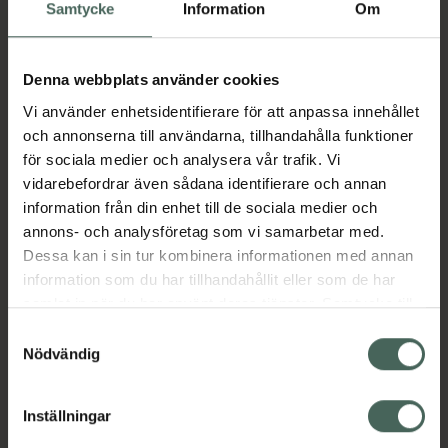
Köp via ditt recept
Samtycke
Information
Om
Denna webbplats använder cookies
Aktuella erbjudanden
Vi använder enhetsidentifierare för att anpassa innehållet
och annonserna till användarna, tillhandahålla funktioner
Beskrivning
Dölj
för sociala medier och analysera vår trafik. Vi
vidarebefordrar även sådana identifierare och annan
information från din enhet till de sociala medier och
Läs alltid bipacksedeln innan
annons- och analysföretag som vi samarbetar med.
användning.
Dessa kan i sin tur kombinera informationen med annan
EAN:
05055565703977
information som du har tillhandahållit eller som de har
samlat in när du har använt deras tjänster. Samtycke till
cookies är frivilligt och du kan när som helst ändra eller
Samtyckesval
återkalla ditt samtycke via webbplatsens
Nödvändig
Bipacksedel från FASS
Visa
cookieinställningar. Ett återkallat samtycke påverkar inte
lagligheten av behandling som skett innan återkallelsen.
Inställningar