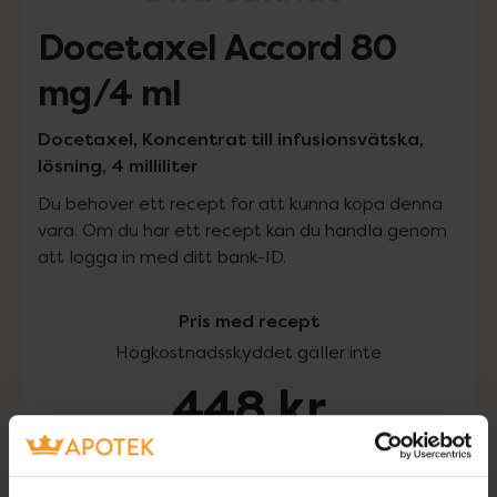
Docetaxel Accord 80
mg/4 ml
Docetaxel, Koncentrat till infusionsvätska,
lösning, 4 milliliter
Du behöver ett recept för att kunna köpa denna
vara. Om du har ett recept kan du handla genom
att logga in med ditt bank-ID.
Pris med recept
Högkostnadsskyddet gäller inte
448 kr
I apotek:
448 kr