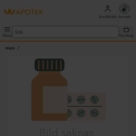
Kundklubb
Recept
Sök
Meny
Varukorg
Hem
Hoppa över Lista
Lista: . Innehåller 1 objekt.