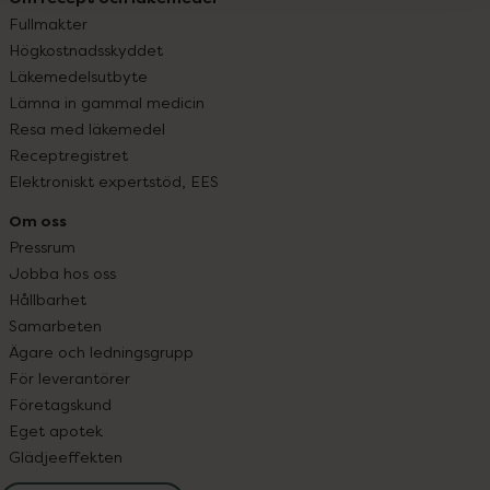
Fullmakter
Högkostnadsskyddet
Läkemedelsutbyte
Lämna in gammal medicin
Resa med läkemedel
Receptregistret
Elektroniskt expertstöd, EES
Om oss
Pressrum
Jobba hos oss
Hållbarhet
Samarbeten
Ägare och ledningsgrupp
För leverantörer
Företagskund
Eget apotek
Glädjeeffekten