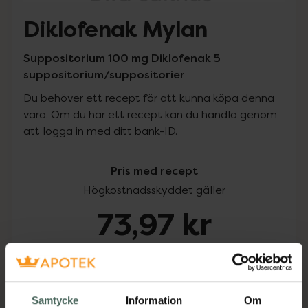
Diklofenak Mylan
Suppositorium 100 mg Diklofenak 5
suppositorium/suppositorier
Du behöver ett recept för att kunna köpa denna
vara. Om du har ett recept kan du handla genom
att logga in med ditt bank-ID.
Pris med recept
Högkostnadsskyddet gäller
73,97 kr
I apotek:
73,97 kr
Köp via ditt recept
Samtycke
Information
Om