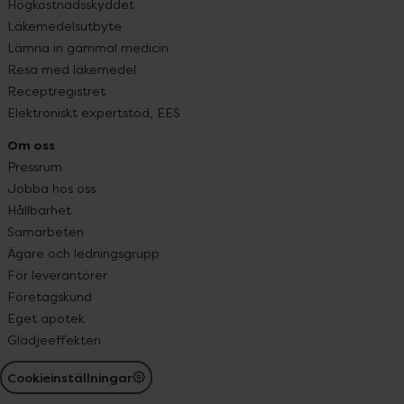
Högkostnadsskyddet
Läkemedelsutbyte
Lämna in gammal medicin
Resa med läkemedel
Receptregistret
Elektroniskt expertstöd, EES
Om oss
Pressrum
Jobba hos oss
Hållbarhet
Samarbeten
Ägare och ledningsgrupp
För leverantörer
Företagskund
Eget apotek
Glädjeeffekten
Cookieinställningar