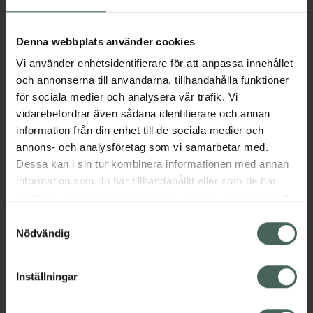
Aktuella erbjudanden
Denna webbplats använder cookies
Vi använder enhetsidentifierare för att anpassa innehållet
Beskrivning
Dölj
och annonserna till användarna, tillhandahålla funktioner
för sociala medier och analysera vår trafik. Vi
vidarebefordrar även sådana identifierare och annan
Läs alltid bipacksedeln innan
information från din enhet till de sociala medier och
användning.
annons- och analysföretag som vi samarbetar med.
Dessa kan i sin tur kombinera informationen med annan
EAN:
07046264639436
information som du har tillhandahållit eller som de har
samlat in när du har använt deras tjänster. Samtycke till
cookies är frivilligt och du kan när som helst ändra eller
Bipacksedel från FASS
Visa
Samtyckesval
återkalla ditt samtycke via webbplatsens
Nödvändig
cookieinställningar. Ett återkallat samtycke påverkar inte
lagligheten av behandling som skett innan återkallelsen.
Inställningar