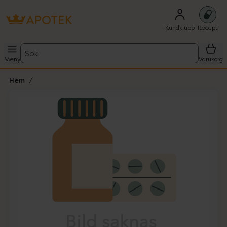
Kundklubb
Recept
Sök
Meny
Varukorg
Hem
Hoppa över Lista
Lista: . Innehåller 1 objekt.